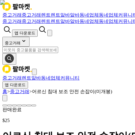
중고거래
중고거래
렌트
렌트
알바
알바
동네업체
동네업체
커뮤니
중고거래
중고거래
렌트
렌트
알바
알바
동네업체
동네업체
커뮤니
앱 다운로드
중고거래
중고거래
렌트
알바
동네업체
커뮤니티
앱 다운로드
홈
>
중고거래
>
어르신 침대 보조 안전 손잡이(미개봉)
판매완료
$
25