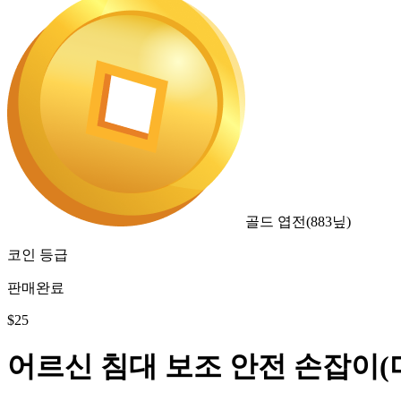
골드 엽전
(
883
닢)
코인 등급
판매완료
$
25
어르신 침대 보조 안전 손잡이(