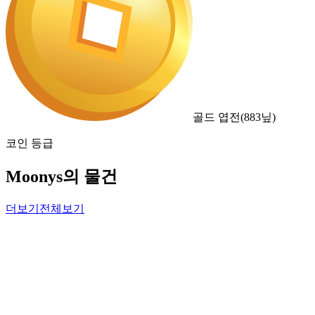
골드 엽전
(
883
닢)
코인 등급
Moonys의 물건
더보기
전체보기