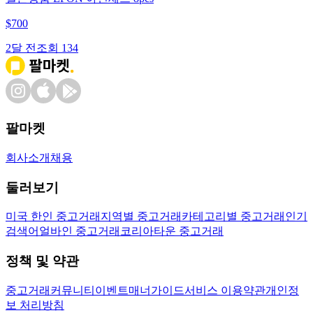
$
700
2달 전
조회
134
팔마켓
회사소개
채용
둘러보기
미국 한인 중고거래
지역별 중고거래
카테고리별 중고거래
인기
검색어
얼바인 중고거래
코리아타운 중고거래
정책 및 약관
중고거래
커뮤니티
이벤트
매너가이드
서비스 이용약관
개인정
보 처리방침