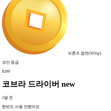
브론즈 엽전
(
503
닢)
코인 등급
$
200
코브라 드라이버 new
1달 전
한번도 사용 안했어요