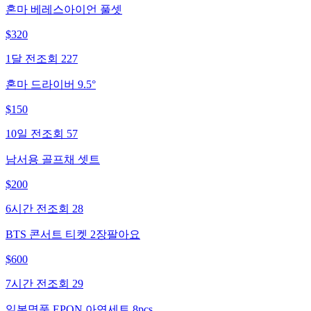
혼마 베레스아이언 풀셋
$
320
1달 전
조회
227
혼마 드라이버 9.5°
$
150
10일 전
조회
57
남서용 골프채 셋트
$
200
6시간 전
조회
28
BTS 콘서트 티켓 2장팔아요
$
600
7시간 전
조회
29
일본명품 EPON 아연세트 8pcs