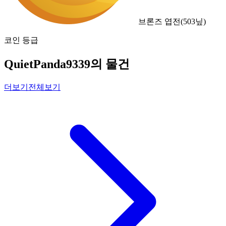
브론즈 엽전
(
503
닢)
코인 등급
QuietPanda9339의 물건
더보기
전체보기