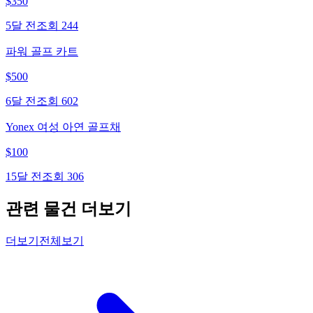
$
350
5달 전
조회
244
파워 골프 카트
$
500
6달 전
조회
602
Yonex 여성 아연 골프채
$
100
15달 전
조회
306
관련 물건 더보기
더보기
전체보기