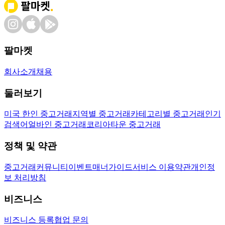
팔마켓
회사소개
채용
둘러보기
미국 한인 중고거래
지역별 중고거래
카테고리별 중고거래
인기
검색어
얼바인 중고거래
코리아타운 중고거래
정책 및 약관
중고거래
커뮤니티
이벤트
매너가이드
서비스 이용약관
개인정
보 처리방침
비즈니스
비즈니스 등록
협업 문의