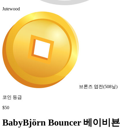
Jutewood
브론즈 엽전
(
508
닢)
코인 등급
$
50
BabyBjörn Bouncer 베이비뵨