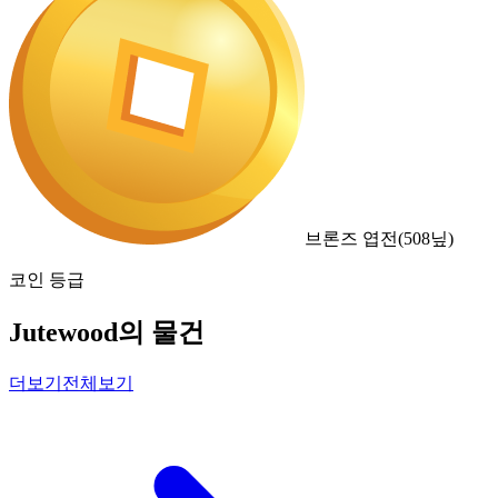
브론즈 엽전
(
508
닢)
코인 등급
Jutewood의 물건
더보기
전체보기