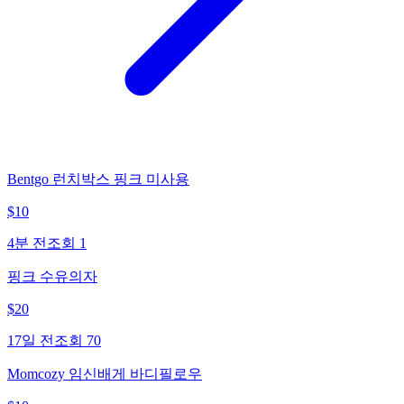
Bentgo 런치박스 핑크 미사용
$
10
4분 전
조회
1
핑크 수유의자
$
20
17일 전
조회
70
Momcozy 임신배게 바디필로우