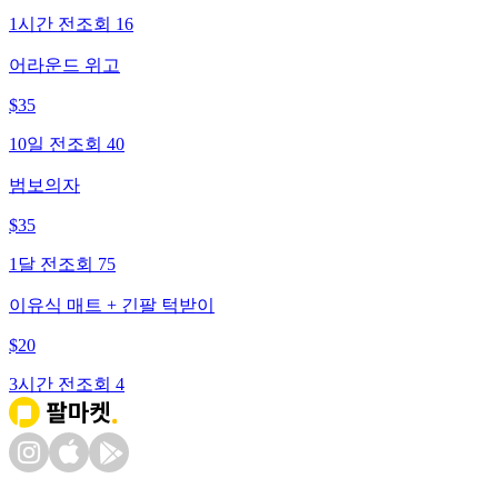
1시간 전
조회
16
어라운드 위고
$
35
10일 전
조회
40
범보의자
$
35
1달 전
조회
75
이유식 매트 + 긴팔 턱받이
$
20
3시간 전
조회
4