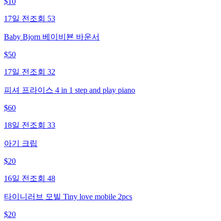
$
10
17일 전
조회
53
Baby Bjorn 베이비뵨 바운서
$
50
17일 전
조회
32
피셔 프라이스 4 in 1 step and play piano
$
60
18일 전
조회
33
아기 크립
$
20
16일 전
조회
48
타이니러브 모빌 Tiny love mobile 2pcs
$
20