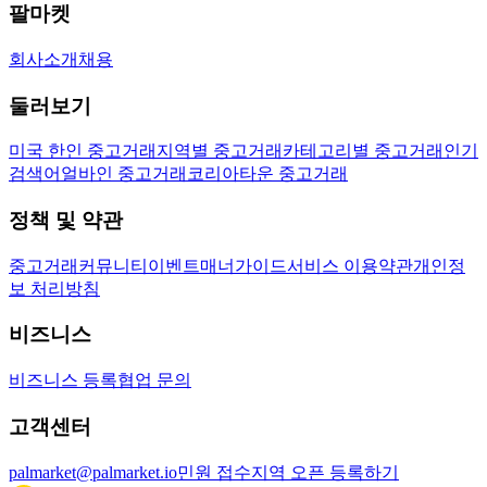
팔마켓
회사소개
채용
둘러보기
미국 한인 중고거래
지역별 중고거래
카테고리별 중고거래
인기
검색어
얼바인 중고거래
코리아타운 중고거래
정책 및 약관
중고거래
커뮤니티
이벤트
매너가이드
서비스 이용약관
개인정
보 처리방침
비즈니스
비즈니스 등록
협업 문의
고객센터
palmarket@palmarket.io
민원 접수
지역 오픈 등록하기