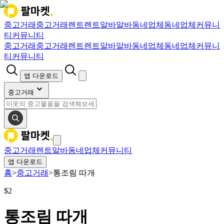
중고거래
중고거래
렌트
렌트
알바
알바
동네업체
동네업체
커뮤니
티
커뮤니티
중고거래
중고거래
렌트
렌트
알바
알바
동네업체
동네업체
커뮤니
티
커뮤니티
앱 다운로드
중고거래
중고거래
렌트
알바
동네업체
커뮤니티
앱 다운로드
홈
>
중고거래
>
통조림 따개
$
2
통조림 따개