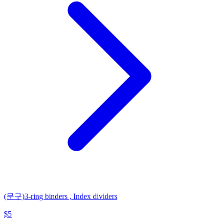
(문구)3-ring binders , Index dividers
$
5