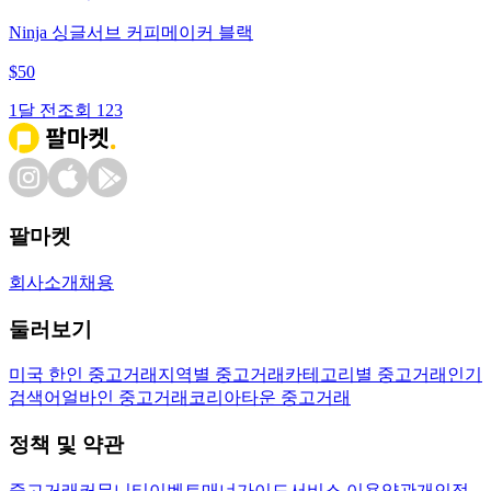
Ninja 싱글서브 커피메이커 블랙
$
50
1달 전
조회
123
팔마켓
회사소개
채용
둘러보기
미국 한인 중고거래
지역별 중고거래
카테고리별 중고거래
인기
검색어
얼바인 중고거래
코리아타운 중고거래
정책 및 약관
중고거래
커뮤니티
이벤트
매너가이드
서비스 이용약관
개인정