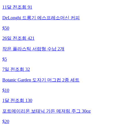
11달 전
조회
91
DeLonghi 드롱기 에스프레소머신 커피
$
50
26일 전
조회
421
작은 플라스틱 서랍형 수납 2개
$
5
7일 전
조회
32
Botanic Garden 도자기 머그컵 2종 세트
$
10
1달 전
조회
130
포트메이리온 보태닉 가든 메져링 주그 30oz
$
20