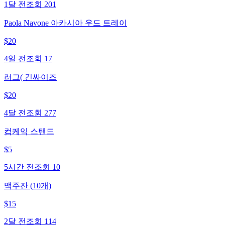
1달 전
조회
201
Paola Navone 아카시아 우드 트레이
$
20
4일 전
조회
17
러그( 긴싸이즈
$
20
4달 전
조회
277
컵케익 스탠드
$
5
5시간 전
조회
10
맥주잔 (10개)
$
15
2달 전
조회
114