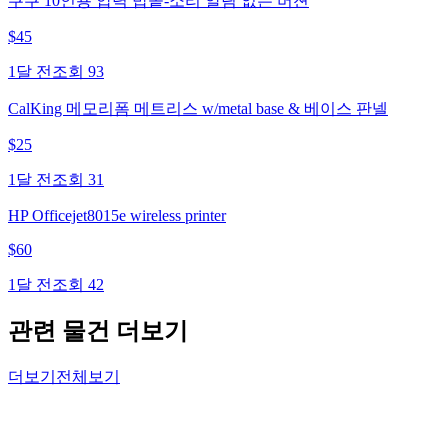
쿠쿠 10인용 압력 밥솥-소리 알림 없는 버젼
$
45
1달 전
조회
93
CalKing 메모리폼 메트리스 w/metal base & 베이스 판넬
$
25
1달 전
조회
31
HP Officejet8015e wireless printer
$
60
1달 전
조회
42
관련 물건 더보기
더보기
전체보기