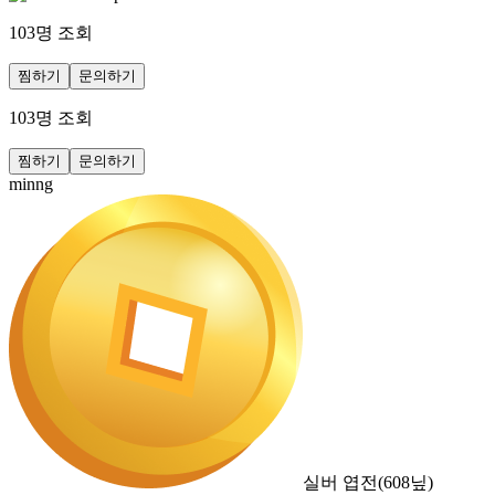
103
명 조회
찜하기
문의하기
103
명 조회
찜하기
문의하기
minng
실버 엽전
(
608
닢)