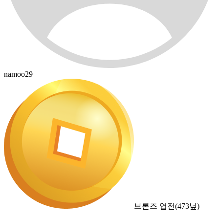
namoo29
브론즈 엽전
(
473
닢)