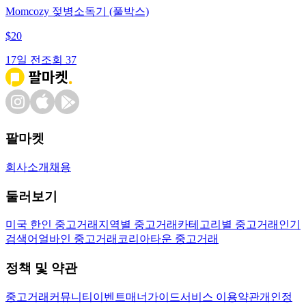
Momcozy 젖병소독기 (풀박스)
$
20
17일 전
조회
37
팔마켓
회사소개
채용
둘러보기
미국 한인 중고거래
지역별 중고거래
카테고리별 중고거래
인기
검색어
얼바인 중고거래
코리아타운 중고거래
정책 및 약관
중고거래
커뮤니티
이벤트
매너가이드
서비스 이용약관
개인정