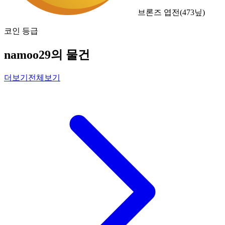
브론즈 엽전
(
473
닢)
코인 등급
namoo29의 물건
더보기
전체보기