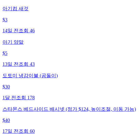
아기컵 새것
$
3
14일 전
조회
46
아기 양말
$
5
13일 전
조회
43
도토미 냉감이불 (곰돌이)
$
30
1달 전
조회
178
스타몬스 베드사이드 배시넷 (정가 $124, 높이조절, 이동 가능)
$
40
17일 전
조회
60