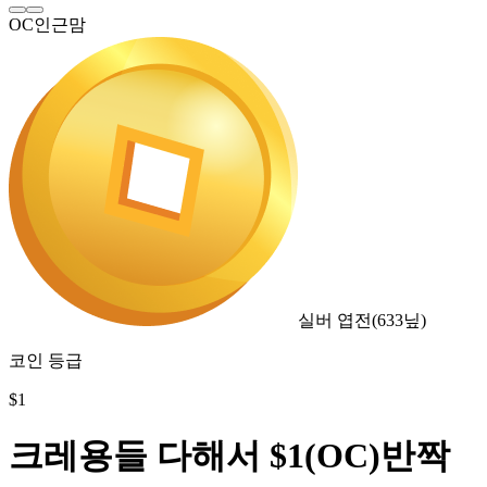
OC인근맘
실버 엽전
(
633
닢)
코인 등급
$
1
크레용들 다해서 $1(OC)반짝