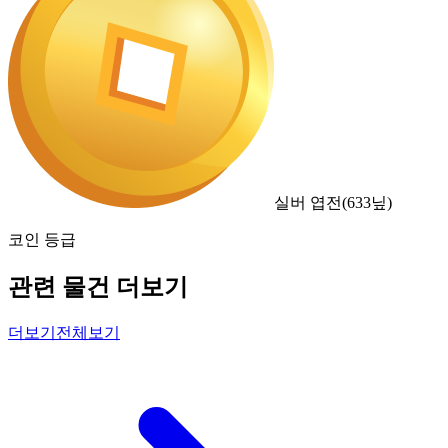
실버 엽전
(
633
닢)
코인 등급
관련 물건 더보기
더보기
전체보기