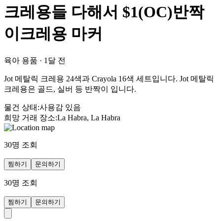
크레용들 다해서 $1(OC)반짝
이크레용 마커
육아 용품
·
1달 전
Jot 메탈릭 크레용 24색과 Crayola 16색 세트입니다. Jot 메탈릭
크레용은 골드, 실버 등 반짝이 입니다.
물건 상태
:
사용감 있음
희망 거래 장소
:
La Habra, La Habra
30
명 조회
찜하기
문의하기
30
명 조회
찜하기
문의하기