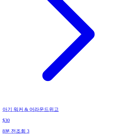
아기 워커 & 어라운드위고
$
30
8분 전
조회
3