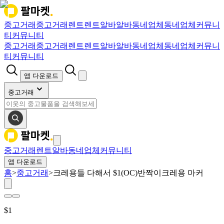
중고거래
중고거래
렌트
렌트
알바
알바
동네업체
동네업체
커뮤니
티
커뮤니티
중고거래
중고거래
렌트
렌트
알바
알바
동네업체
동네업체
커뮤니
티
커뮤니티
앱 다운로드
중고거래
중고거래
렌트
알바
동네업체
커뮤니티
앱 다운로드
홈
>
중고거래
>
크레용들 다해서 $1(OC)반짝이크레용 마커
$
1