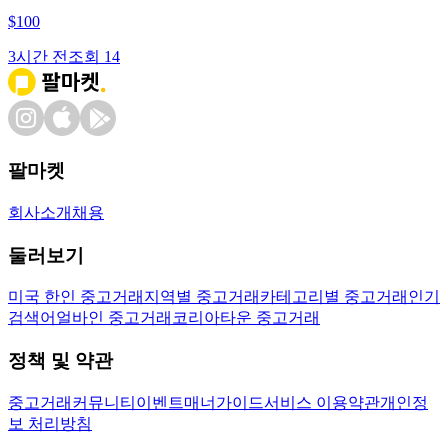
$
100
3시간 전
조회
14
팔마켓
회사소개
채용
둘러보기
미국 한인 중고거래
지역별 중고거래
카테고리별 중고거래
인기
검색어
얼바인 중고거래
코리아타운 중고거래
정책 및 약관
중고거래
커뮤니티
이벤트
매너가이드
서비스 이용약관
개인정
보 처리방침