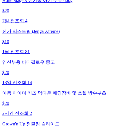
Holle Stage 3 유기농 아기 분유 600g
$
20
7일 전
조회
4
젠가 익스트림 (Jenga Xtreme)
$
10
1달 전
조회
81
임산부용 바디필로우 중고
$
20
13일 전
조회
14
아동 아이더 키즈 덕다운 패딩잠바 및 쏘렐 방수부츠
$
20
2시간 전
조회
2
Grown'n Up 정글짐 슬라이드