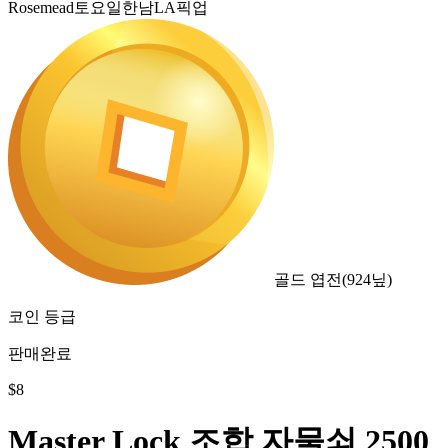
Rosemead토요일한남LA픽업
골드 엽전
(
924
닢)
코인 등급
판매완료
$
8
Master Lock 조합 자물쇠 2500