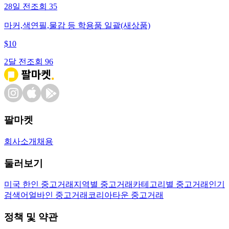
28일 전
조회
35
마커,색연필,물감 등 학용품 일괄(새상품)
$
10
2달 전
조회
96
팔마켓
회사소개
채용
둘러보기
미국 한인 중고거래
지역별 중고거래
카테고리별 중고거래
인기
검색어
얼바인 중고거래
코리아타운 중고거래
정책 및 약관