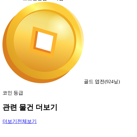
골드 엽전
(
924
닢)
코인 등급
관련 물건 더보기
더보기
전체보기