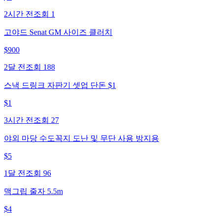
2시간 전
조회
1
고야드 Senat GM 사이즈 클러치
$
900
2달 전
조회
188
스낵 드링크 자판기 셋업 단돈 $1
$
1
3시간 전
조회
27
야외 마당 수도꼭지 도난 및 무단 사용 방지용
$
5
1달 전
조회
96
맥그립 줄자 5.5m
$
4