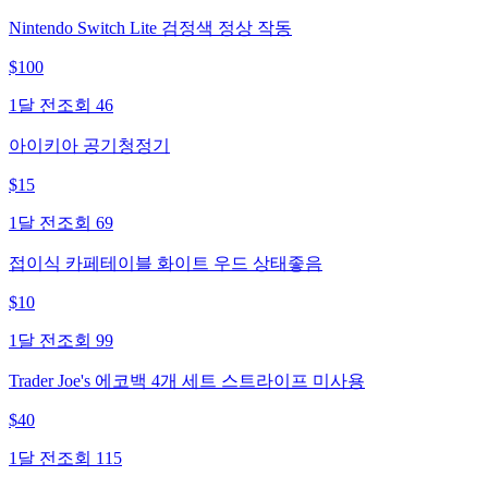
Nintendo Switch Lite 검정색 정상 작동
$
100
1달 전
조회
46
아이키아 공기청정기
$
15
1달 전
조회
69
접이식 카페테이블 화이트 우드 상태좋음
$
10
1달 전
조회
99
Trader Joe's 에코백 4개 세트 스트라이프 미사용
$
40
1달 전
조회
115