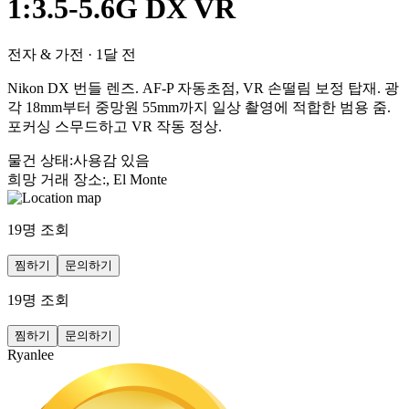
1:3.5-5.6G DX VR
전자 & 가전
·
1달 전
Nikon DX 번들 렌즈. AF-P 자동초점, VR 손떨림 보정 탑재. 광
각 18mm부터 중망원 55mm까지 일상 촬영에 적합한 범용 줌.
포커싱 스무드하고 VR 작동 정상.
물건 상태
:
사용감 있음
희망 거래 장소
:
, El Monte
19
명 조회
찜하기
문의하기
19
명 조회
찜하기
문의하기
Ryanlee