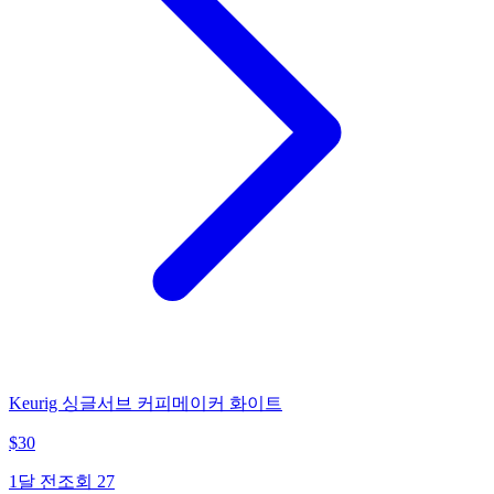
Keurig 싱글서브 커피메이커 화이트
$
30
1달 전
조회
27