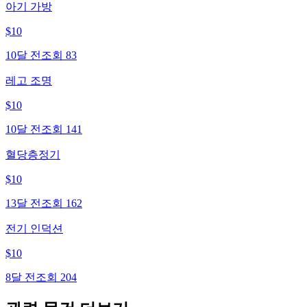
아기 가방
$
10
10달 전
조회
83
레고 조명
$
10
10달 전
조회
141
혈당층정기
$
10
13달 전
조회
162
전기 인덕션
$
10
8달 전
조회
204