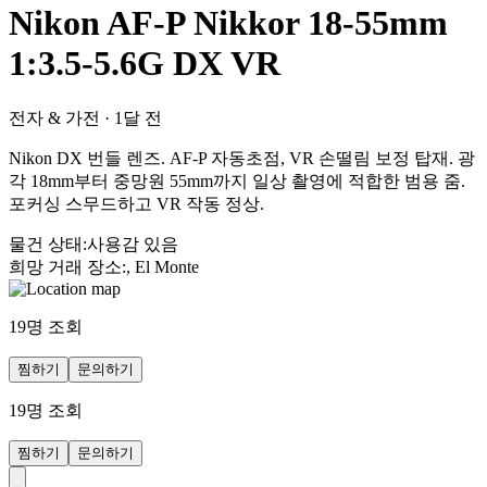
Nikon AF-P Nikkor 18-55mm
1:3.5-5.6G DX VR
전자 & 가전
·
1달 전
Nikon DX 번들 렌즈. AF-P 자동초점, VR 손떨림 보정 탑재. 광
각 18mm부터 중망원 55mm까지 일상 촬영에 적합한 범용 줌.
포커싱 스무드하고 VR 작동 정상.
물건 상태
:
사용감 있음
희망 거래 장소
:
, El Monte
19
명 조회
찜하기
문의하기
19
명 조회
찜하기
문의하기