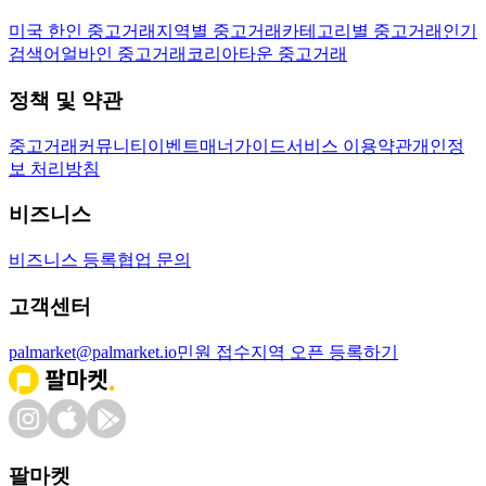
미국 한인 중고거래
지역별 중고거래
카테고리별 중고거래
인기
검색어
얼바인 중고거래
코리아타운 중고거래
정책 및 약관
중고거래
커뮤니티
이벤트
매너가이드
서비스 이용약관
개인정
보 처리방침
비즈니스
비즈니스 등록
협업 문의
고객센터
palmarket@palmarket.io
민원 접수
지역 오픈 등록하기
팔마켓