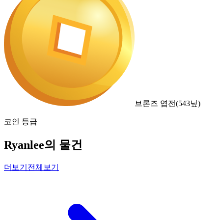
브론즈 엽전
(
543
닢)
코인 등급
Ryanlee의 물건
더보기
전체보기