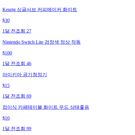
Keurig 싱글서브 커피메이커 화이트
$
30
1달 전
조회
27
Nintendo Switch Lite 검정색 정상 작동
$
100
1달 전
조회
46
아이키아 공기청정기
$
15
1달 전
조회
69
접이식 카페테이블 화이트 우드 상태좋음
$
10
1달 전
조회
99