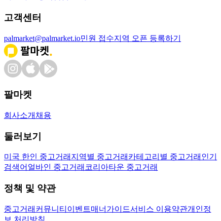
고객센터
palmarket@palmarket.io
민원 접수
지역 오픈 등록하기
팔마켓
회사소개
채용
둘러보기
미국 한인 중고거래
지역별 중고거래
카테고리별 중고거래
인기
검색어
얼바인 중고거래
코리아타운 중고거래
정책 및 약관
중고거래
커뮤니티
이벤트
매너가이드
서비스 이용약관
개인정
보 처리방침