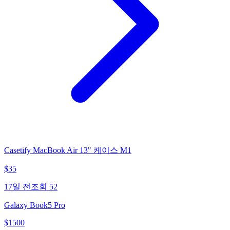
Casetify MacBook Air 13" 케이스 M1
$
35
17일 전
조회
52
Galaxy Book5 Pro
$
1500