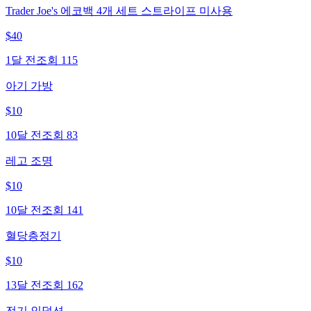
Trader Joe's 에코백 4개 세트 스트라이프 미사용
$
40
1달 전
조회
115
아기 가방
$
10
10달 전
조회
83
레고 조명
$
10
10달 전
조회
141
혈당층정기
$
10
13달 전
조회
162
전기 인덕션