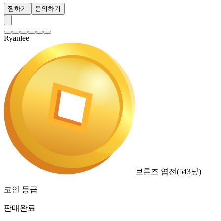
찜하기
문의하기
Ryanlee
브론즈 엽전
(
543
닢)
코인 등급
판매완료