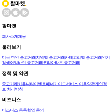
팔마켓
회사소개
채용
둘러보기
미국 한인 중고거래
지역별 중고거래
카테고리별 중고거래
인기
검색어
얼바인 중고거래
코리아타운 중고거래
정책 및 약관
중고거래
커뮤니티
이벤트
매너가이드
서비스 이용약관
개인정
보 처리방침
비즈니스
비즈니스 등록
협업 문의