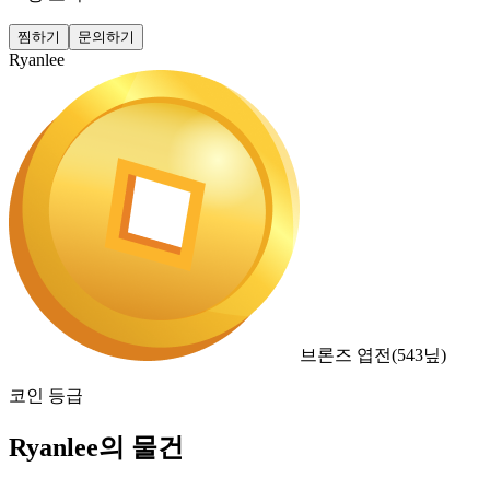
찜하기
문의하기
Ryanlee
브론즈 엽전
(
543
닢)
코인 등급
Ryanlee의 물건