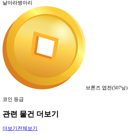
날아라병아리
브론즈 엽전
(
507
닢)
코인 등급
관련 물건 더보기
더보기
전체보기