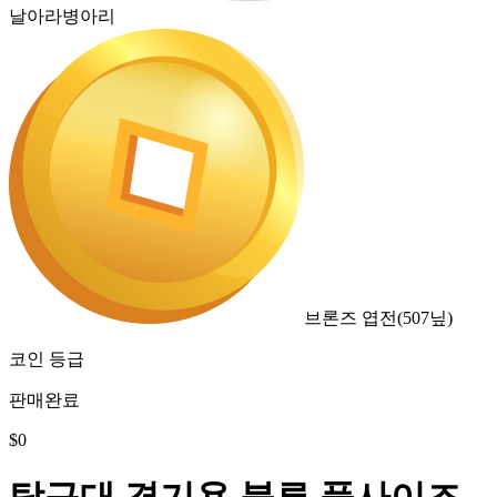
날아라병아리
브론즈 엽전
(
507
닢)
코인 등급
판매완료
$
0