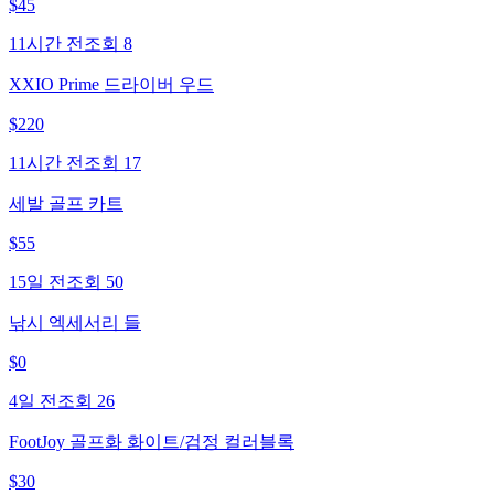
$
45
11시간 전
조회
8
XXIO Prime 드라이버 우드
$
220
11시간 전
조회
17
세발 골프 카트
$
55
15일 전
조회
50
낚시 엑세서리 들
$
0
4일 전
조회
26
FootJoy 골프화 화이트/검정 컬러블록
$
30