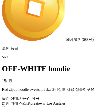
실버 엽전
(
688
닢)
코인 등급
$
60
OFF-WHITE hoodie
1달 전
Red zipup hoodie sweatshirt size 2번정도 사용 정품이구요
물건 상태
:
사용감 적음
희망 거래 장소
:
Koreatown, Los Angeles