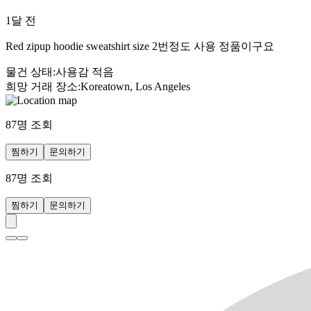
1달 전
Red zipup hoodie sweatshirt size 2번정도 사용 정품이구요
물건 상태
:
사용감 적음
희망 거래 장소
:
Koreatown, Los Angeles
87
명 조회
찜하기
문의하기
87
명 조회
찜하기
문의하기