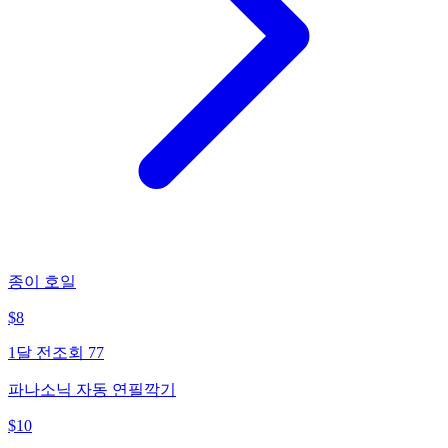
종이 호일
$
8
1달 전
조회
77
파나소닉 자동 연필깍기
$
10