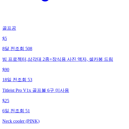
골프공
$
5
8달 전
조회
508
빔 프로젝터,삼각대 2종+장식용 사진 액자, 셀카봉 드림
$
90
18일 전
조회
53
Titleist Pro V1x 골프볼 6구 미사용
$
25
6일 전
조회
51
Neck cooler (PINK)