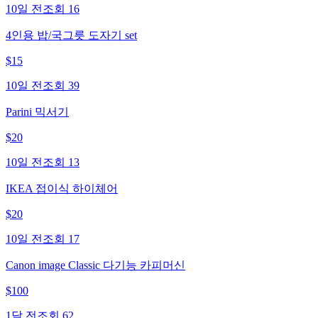
10일 전
조회
16
4인용 밥/국그릇 도자기 set
$
15
10일 전
조회
39
Parini 믹서기
$
20
10일 전
조회
13
IKEA 접이식 하이체어
$
20
10일 전
조회
17
Canon image Classic 다기능 카피머신
$
100
1달 전
조회
62