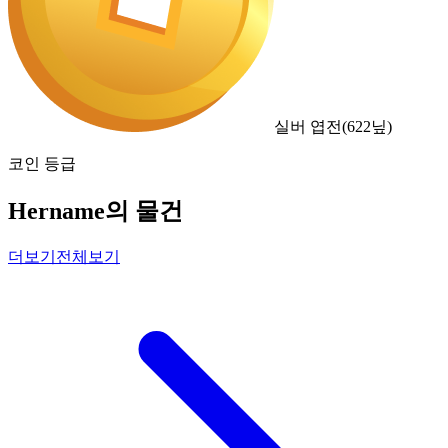
실버 엽전
(
622
닢)
코인 등급
Hername의 물건
더보기
전체보기