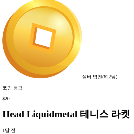
실버 엽전
(
622
닢)
코인 등급
$
20
Head Liquidmetal 테니스 라켓
1달 전