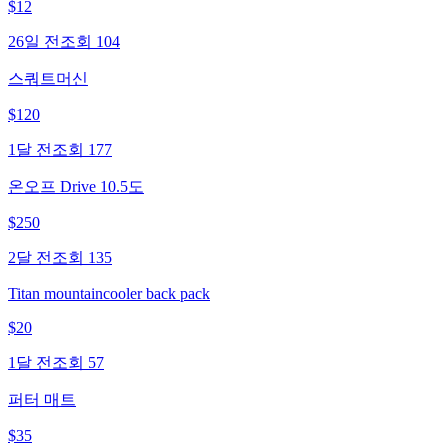
$
12
26일 전
조회
104
스쿼트머신
$
120
1달 전
조회
177
온오프 Drive 10.5도
$
250
2달 전
조회
135
Titan mountaincooler back pack
$
20
1달 전
조회
57
퍼터 매트
$
35