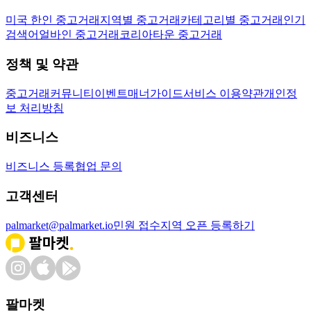
미국 한인 중고거래
지역별 중고거래
카테고리별 중고거래
인기
검색어
얼바인 중고거래
코리아타운 중고거래
정책 및 약관
중고거래
커뮤니티
이벤트
매너가이드
서비스 이용약관
개인정
보 처리방침
비즈니스
비즈니스 등록
협업 문의
고객센터
palmarket@palmarket.io
민원 접수
지역 오픈 등록하기
팔마켓