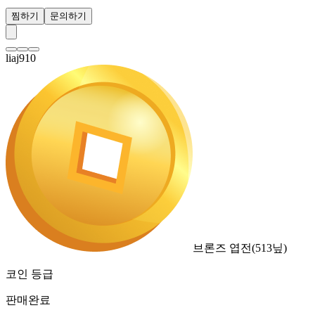
찜하기
문의하기
liaj910
브론즈 엽전
(
513
닢)
코인 등급
판매완료