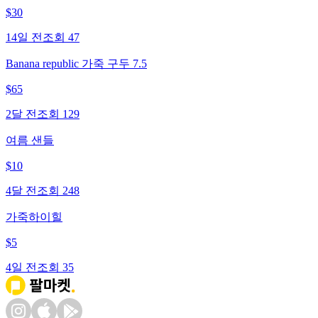
$
30
14일 전
조회
47
Banana republic 가죽 구두 7.5
$
65
2달 전
조회
129
여름 샌들
$
10
4달 전
조회
248
가죽하이힐
$
5
4일 전
조회
35