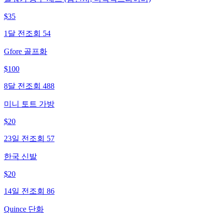
$
35
1달 전
조회
54
Gfore 골프화
$
100
8달 전
조회
488
미니 토트 가방
$
20
23일 전
조회
57
한국 신발
$
20
14일 전
조회
86
Quince 단화