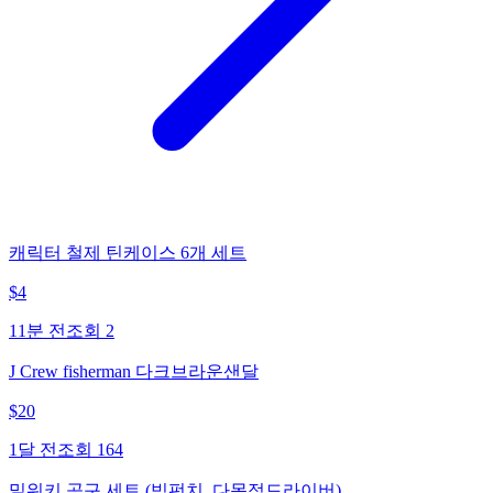
캐릭터 철제 틴케이스 6개 세트
$
4
11분 전
조회
2
J Crew fisherman 다크브라운샌달
$
20
1달 전
조회
164
밀워키 공구 세트 (빔펀치, 다목적드라이버)