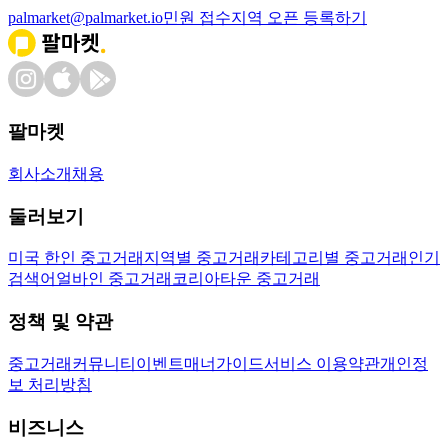
palmarket@palmarket.io
민원 접수
지역 오픈 등록하기
팔마켓
회사소개
채용
둘러보기
미국 한인 중고거래
지역별 중고거래
카테고리별 중고거래
인기
검색어
얼바인 중고거래
코리아타운 중고거래
정책 및 약관
중고거래
커뮤니티
이벤트
매너가이드
서비스 이용약관
개인정
보 처리방침
비즈니스