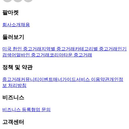
팔마켓
회사소개
채용
둘러보기
미국 한인 중고거래
지역별 중고거래
카테고리별 중고거래
인기
검색어
얼바인 중고거래
코리아타운 중고거래
정책 및 약관
중고거래
커뮤니티
이벤트
매너가이드
서비스 이용약관
개인정
보 처리방침
비즈니스
비즈니스 등록
협업 문의
고객센터