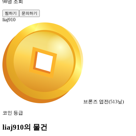
98
명 조회
찜하기
문의하기
liaj910
브론즈 엽전
(
513
닢)
코인 등급
liaj910의 물건