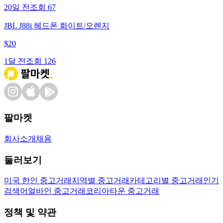
20일 전
조회
67
JBL J88i 헤드폰 화이트/오렌지
$
20
1달 전
조회
126
팔마켓
회사소개
채용
둘러보기
미국 한인 중고거래
지역별 중고거래
카테고리별 중고거래
인기
검색어
얼바인 중고거래
코리아타운 중고거래
정책 및 약관