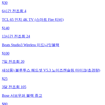
$
30
6시간 전
조회
4
TCL 65 인치 4K TV (스마트 Fire 티비)
$
140
13시간 전
조회
24
Beats Studio3 Wireless 미드나잇블랙
$
100
7일 전
조회
20
새상품) 블루투스 헤드셋 V5.3 노이즈캔슬링 마이크(초경량)
$
25
3달 전
조회
105
Bose 서브우퍼 블랙 중고
$
80