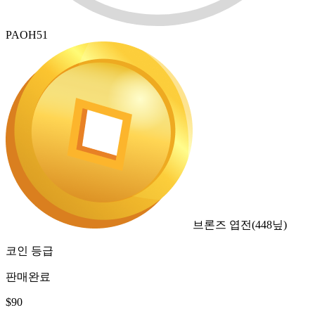
PAOH51
브론즈 엽전
(
448
닢)
코인 등급
판매완료
$
90