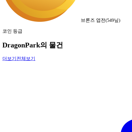
브론즈 엽전
(
549
닢)
코인 등급
DragonPark의 물건
더보기
전체보기