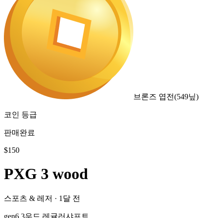
브론즈 엽전
(
549
닢)
코인 등급
판매완료
$
150
PXG 3 wood
스포츠 & 레저
·
1달 전
gen6 3우드 레귤러샤프트