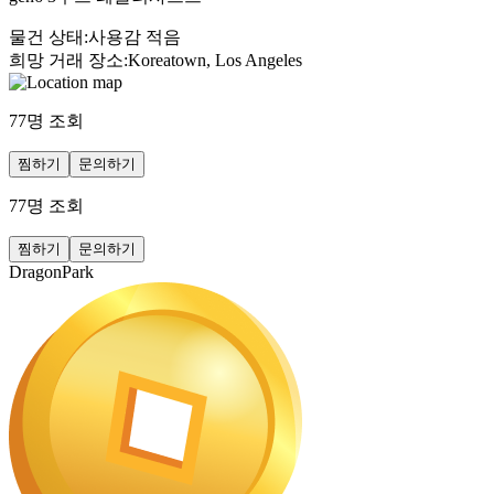
물건 상태
:
사용감 적음
희망 거래 장소
:
Koreatown, Los Angeles
77
명 조회
찜하기
문의하기
77
명 조회
찜하기
문의하기
DragonPark