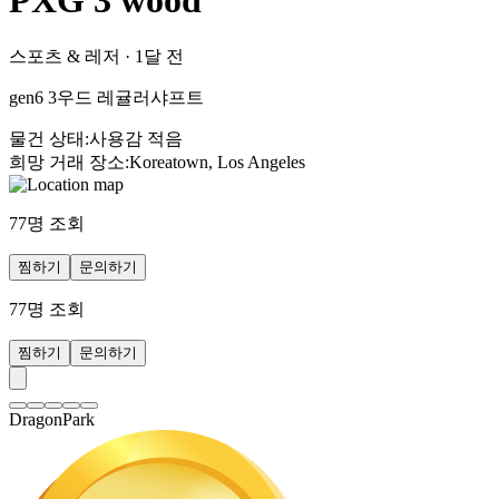
PXG 3 wood
스포츠 & 레저
·
1달 전
gen6 3우드 레귤러샤프트
물건 상태
:
사용감 적음
희망 거래 장소
:
Koreatown, Los Angeles
77
명 조회
찜하기
문의하기
77
명 조회
찜하기
문의하기
DragonPark