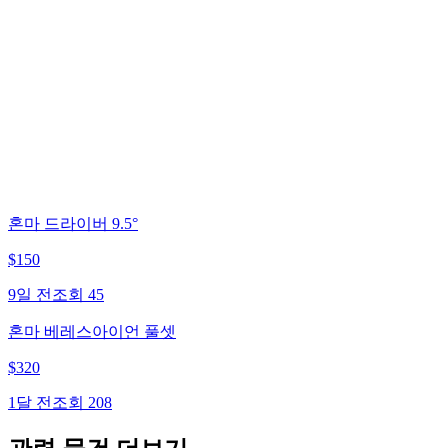
혼마 드라이버 9.5°
$
150
9일 전
조회
45
혼마 베레스아이언 풀셋
$
320
1달 전
조회
208