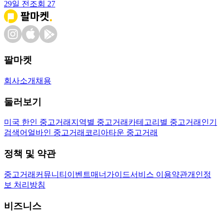
29일 전
조회
27
팔마켓
회사소개
채용
둘러보기
미국 한인 중고거래
지역별 중고거래
카테고리별 중고거래
인기
검색어
얼바인 중고거래
코리아타운 중고거래
정책 및 약관
중고거래
커뮤니티
이벤트
매너가이드
서비스 이용약관
개인정
보 처리방침
비즈니스