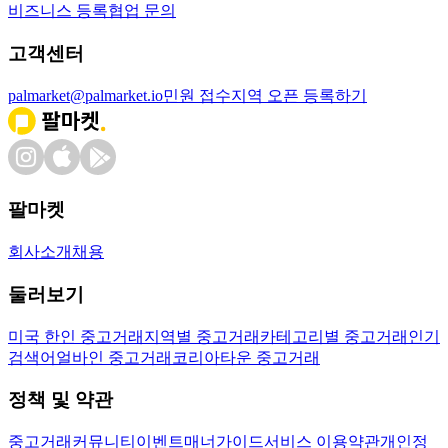
비즈니스 등록
협업 문의
고객센터
palmarket@palmarket.io
민원 접수
지역 오픈 등록하기
팔마켓
회사소개
채용
둘러보기
미국 한인 중고거래
지역별 중고거래
카테고리별 중고거래
인기
검색어
얼바인 중고거래
코리아타운 중고거래
정책 및 약관
중고거래
커뮤니티
이벤트
매너가이드
서비스 이용약관
개인정