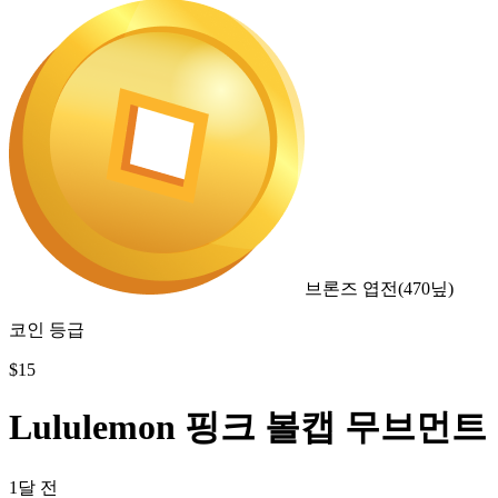
브론즈 엽전
(
470
닢)
코인 등급
$
15
Lululemon 핑크 볼캡 무브먼트
1달 전