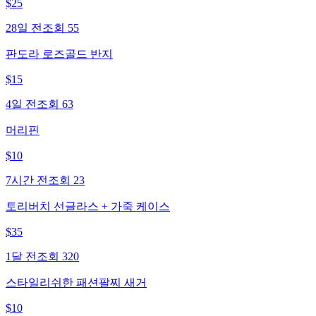
$
25
28일 전
조회
55
판도라 로즈골드 반지
$
15
4일 전
조회
63
머리핀
$
10
7시간 전
조회
23
토리버치 선글라스 + 가죽 케이스
$
35
1달 전
조회
320
스타일리쉬한 패션팔찌 새거
$
10