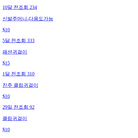
10달 전
조회
234
신발주머니-다용도가능
$
10
5달 전
조회
333
패션귀걸이
$
15
1달 전
조회
310
진주 클립귀걸이
$
10
29일 전
조회
92
클립귀걸이
$
10