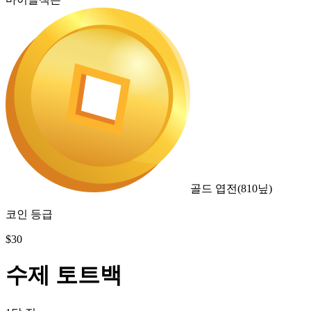
골드 엽전
(
810
닢)
코인 등급
$
30
수제 토트백