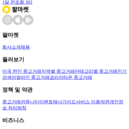
1달 전
조회
303
팔마켓
회사소개
채용
둘러보기
미국 한인 중고거래
지역별 중고거래
카테고리별 중고거래
인기
검색어
얼바인 중고거래
코리아타운 중고거래
정책 및 약관
중고거래
커뮤니티
이벤트
매너가이드
서비스 이용약관
개인정
보 처리방침
비즈니스