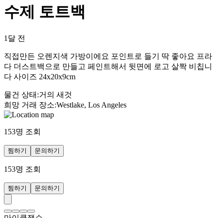
수제 토트백
1달 전
직접만든 오렌지색 가방이에요 포인트로 들기 딱 좋아요 프라
다 더스트백으로 만들고 페인트해서 뒷면에 로고 살짝 비칩니
다 사이즈 24x20x9cm
물건 상태
:
거의 새것
희망 거래 장소
:
Westlake, Los Angeles
153
명 조회
찜하기
문의하기
153
명 조회
찜하기
문의하기
마이클잭슨