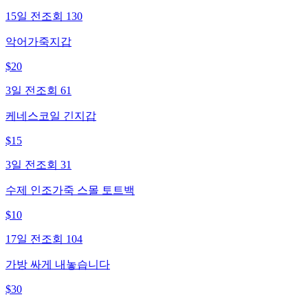
15일 전
조회
130
악어가죽지갑
$
20
3일 전
조회
61
케네스코일 긴지갑
$
15
3일 전
조회
31
수제 인조가죽 스몰 토트백
$
10
17일 전
조회
104
가방 싸게 내놓습니다
$
30