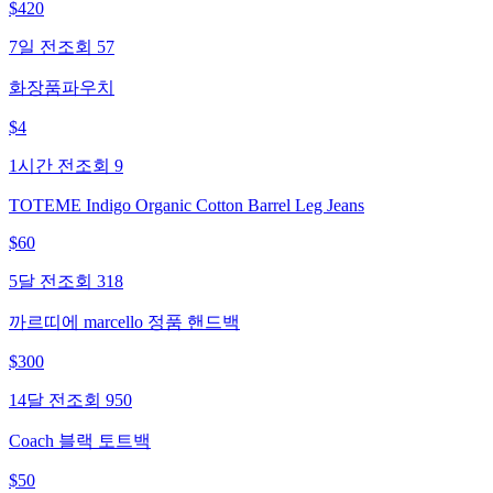
$
420
7일 전
조회
57
화장품파우치
$
4
1시간 전
조회
9
TOTEME Indigo Organic Cotton Barrel Leg Jeans
$
60
5달 전
조회
318
까르띠에 marcello 정품 핸드백
$
300
14달 전
조회
950
Coach 블랙 토트백
$
50