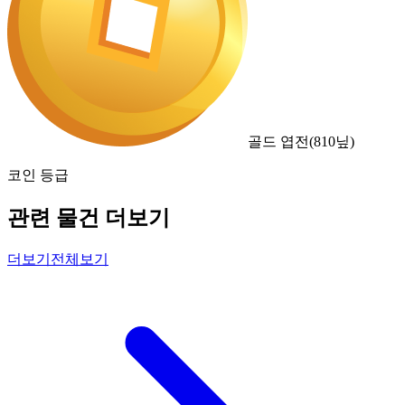
골드 엽전
(
810
닢)
코인 등급
관련 물건 더보기
더보기
전체보기