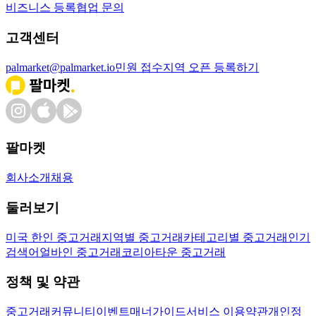
비즈니스 등록
협업 문의
고객센터
palmarket@palmarket.io
민원 접수
지역 오픈 등록하기
팔마켓
회사소개
채용
둘러보기
미국 한인 중고거래
지역별 중고거래
카테고리별 중고거래
인기
검색어
얼바인 중고거래
코리아타운 중고거래
정책 및 약관
중고거래
커뮤니티
이벤트
매너가이드
서비스 이용약관
개인정