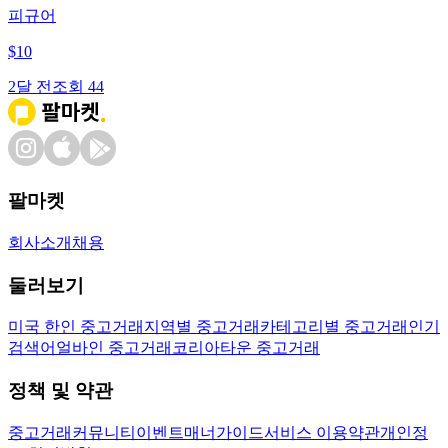
피규어
$
10
2달 전
조회
44
팔마켓
회사소개
채용
둘러보기
미국 한인 중고거래
지역별 중고거래
카테고리별 중고거래
인기
검색어
얼바인 중고거래
코리아타운 중고거래
정책 및 약관
중고거래
커뮤니티
이벤트
매너가이드
서비스 이용약관
개인정