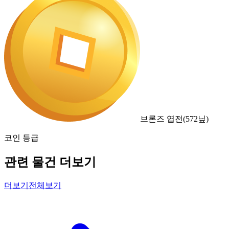
브론즈 엽전
(
572
닢)
코인 등급
관련 물건 더보기
더보기
전체보기