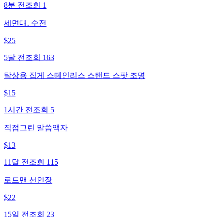
8분 전
조회
1
세면대. 수전
$
25
5달 전
조회
163
탁상용 집게 스테인리스 스탠드 스팟 조명
$
15
1시간 전
조회
5
직접그린 말씀액자
$
13
11달 전
조회
115
로드맨 선인장
$
22
15일 전
조회
23