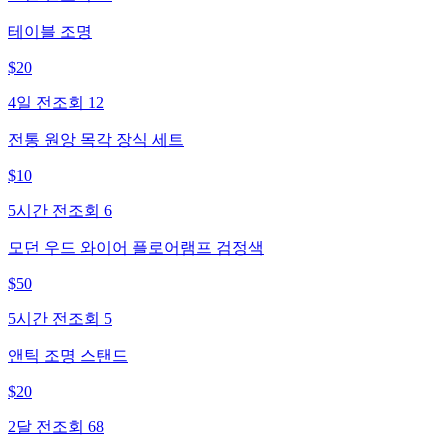
테이블 조명
$
20
4일 전
조회
12
전통 원앙 목각 장식 세트
$
10
5시간 전
조회
6
모던 우드 와이어 플로어램프 검정색
$
50
5시간 전
조회
5
앤틱 조명 스탠드
$
20
2달 전
조회
68