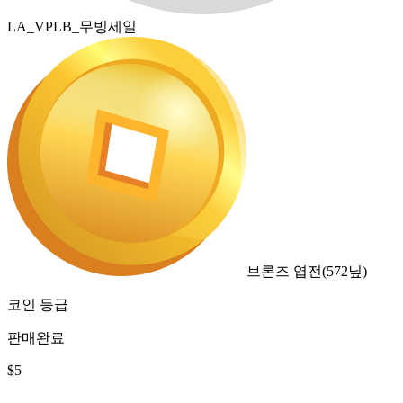
LA_VPLB_무빙세일
브론즈 엽전
(
572
닢)
코인 등급
판매완료
$
5