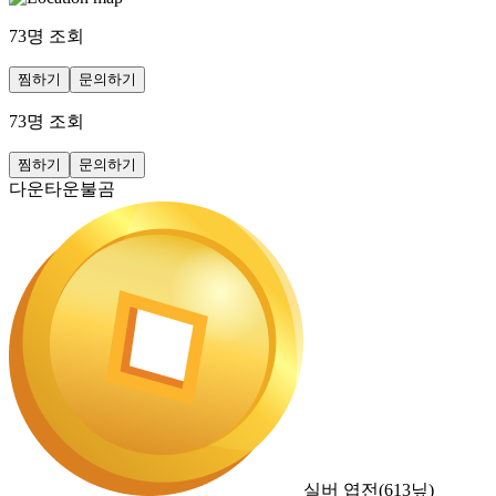
73
명 조회
찜하기
문의하기
73
명 조회
찜하기
문의하기
다운타운불곰
실버 엽전
(
613
닢)