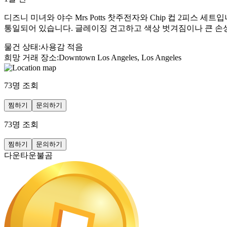
디즈니 미녀와 야수 Mrs Potts 찻주전자와 Chip 컵 2피
통일되어 있습니다. 글레이징 견고하고 색상 벗겨짐이나 큰 손
물건 상태
:
사용감 적음
희망 거래 장소
:
Downtown Los Angeles, Los Angeles
73
명 조회
찜하기
문의하기
73
명 조회
찜하기
문의하기
다운타운불곰