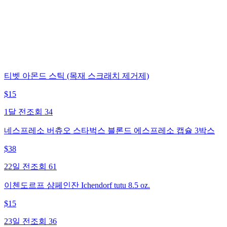
티벳 아몬드 스틱 (목재 스크래치 제거제)
$
15
1달 전
조회
34
네스프레소 버츄오 스타벅스 블론드 에스프레소 캡슐 3박스
$
38
22일 전
조회
61
이첸도르프 샴페인잔 Ichendorf tutu 8.5 oz.
$
15
23일 전
조회
36