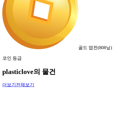
골드 엽전
(
808
닢)
코인 등급
plasticlove의 물건
더보기
전체보기