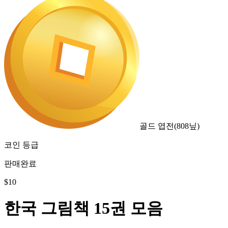
골드 엽전
(
808
닢)
코인 등급
판매완료
$
10
한국 그림책 15권 모음