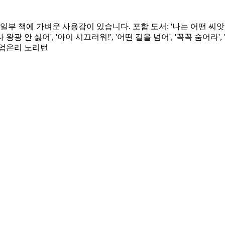
책에 가벼운 사용감이 있습니다. 포함 도서: '나는 어떤 씨앗이니?', 
 '나 왕광 안 싫어', '아이 시끄러워!', '어떤 길을 넘어', '꼭꼭 숨
픽업온리 노리턴