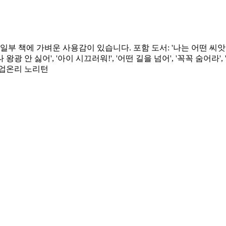
책에 가벼운 사용감이 있습니다. 포함 도서: '나는 어떤 씨앗이니?', 
 '나 왕광 안 싫어', '아이 시끄러워!', '어떤 길을 넘어', '꼭꼭 숨
픽업온리 노리턴