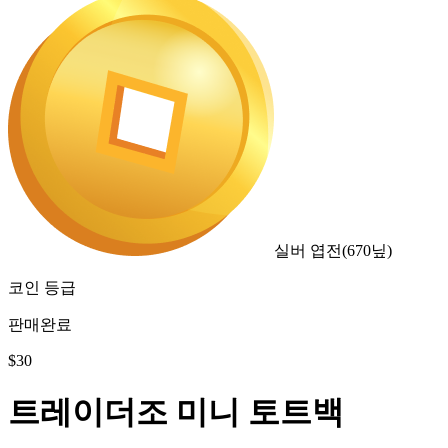
실버 엽전
(
670
닢)
코인 등급
판매완료
$
30
트레이더조 미니 토트백