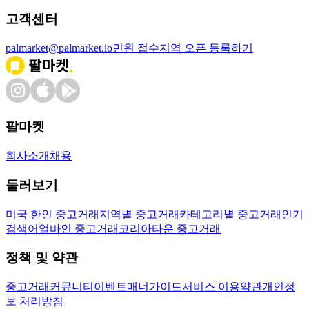
고객센터
palmarket@palmarket.io
민원 접수
지역 오픈 등록하기
팔마켓
회사소개
채용
둘러보기
미국 한인 중고거래
지역별 중고거래
카테고리별 중고거래
인기
검색어
얼바인 중고거래
코리아타운 중고거래
정책 및 약관
중고거래
커뮤니티
이벤트
매너가이드
서비스 이용약관
개인정
보 처리방침