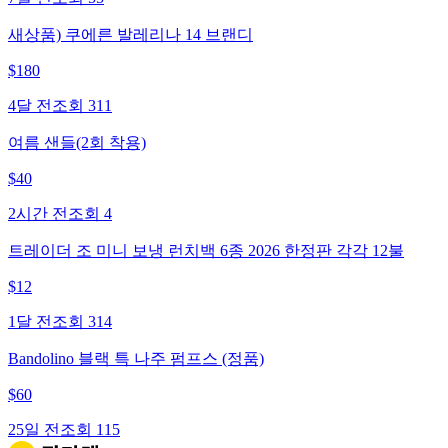
새상품) 쿠에른 발레리나 14 브랜디
$
180
4달 전
조회
311
여름 샌들(2회 착용)
$
40
2시간 전
조회
4
트레이더 조 미니 보냉 런치백 6종 2026 한정판 각각 12불
$
12
1달 전
조회
314
Bandolino 블랙 특 나주 펌프스 (정품)
$
60
25일 전
조회
115