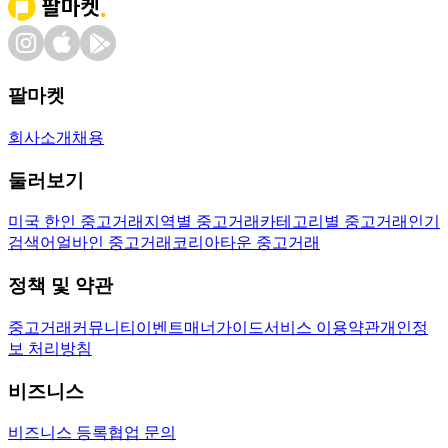
팔마켓
회사소개
채용
둘러보기
미국 한인 중고거래
지역별 중고거래
카테고리별 중고거래
인기
검색어
얼바인 중고거래
코리아타운 중고거래
정책 및 약관
중고거래
커뮤니티
이벤트
매너가이드
서비스 이용약관
개인정
보 처리방침
비즈니스
비즈니스 등록
협업 문의