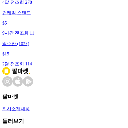
4달 전
조회
278
컵케익 스탠드
$
5
9시간 전
조회
11
맥주잔 (10개)
$
15
2달 전
조회
114
팔마켓
회사소개
채용
둘러보기