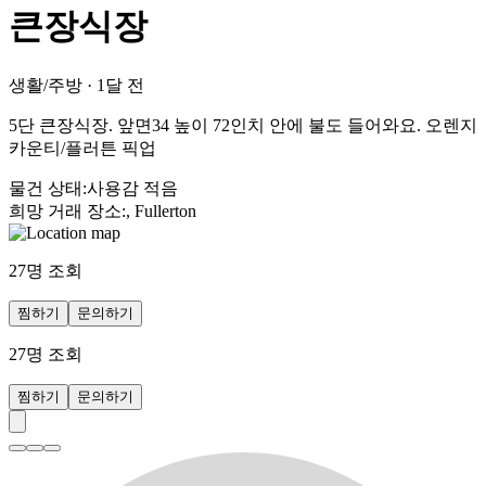
큰장식장
생활/주방
·
1달 전
5단 큰장식장. 앞면34 높이 72인치 안에 불도 들어와요. 오렌지
카운티/플러튼 픽업
물건 상태
:
사용감 적음
희망 거래 장소
:
, Fullerton
27
명 조회
찜하기
문의하기
27
명 조회
찜하기
문의하기