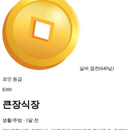
실버 엽전
(
649
닢)
코인 등급
$
300
큰장식장
생활/주방
·
1달 전