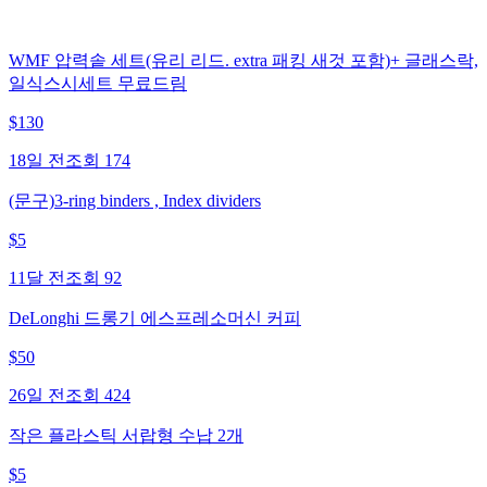
WMF 압력솥 세트(유리 리드. extra 패킹 새것 포함)+ 글래스락,
일식스시세트 무료드림
$
130
18일 전
조회
174
(문구)3-ring binders , Index dividers
$
5
11달 전
조회
92
DeLonghi 드롱기 에스프레소머신 커피
$
50
26일 전
조회
424
작은 플라스틱 서랍형 수납 2개
$
5