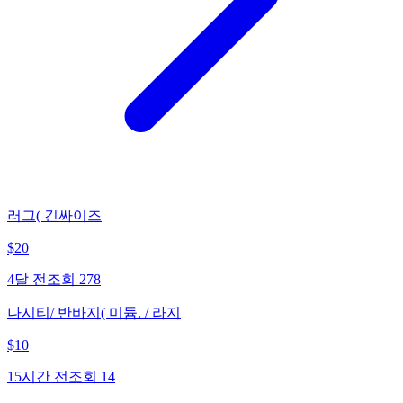
러그( 긴싸이즈
$
20
4달 전
조회
278
나시티/ 반바지( 미듐. / 라지
$
10
15시간 전
조회
14