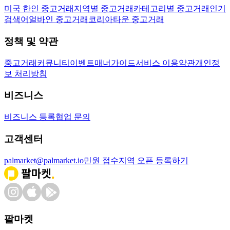
미국 한인 중고거래
지역별 중고거래
카테고리별 중고거래
인기
검색어
얼바인 중고거래
코리아타운 중고거래
정책 및 약관
중고거래
커뮤니티
이벤트
매너가이드
서비스 이용약관
개인정
보 처리방침
비즈니스
비즈니스 등록
협업 문의
고객센터
palmarket@palmarket.io
민원 접수
지역 오픈 등록하기
팔마켓