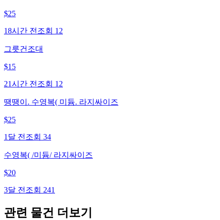
$
25
18시간 전
조회
12
그릇건조대
$
15
21시간 전
조회
12
땡땡이. 수영복( 미듐. 라지싸이즈
$
25
1달 전
조회
34
수영복( /미듐/ 라지싸이즈
$
20
3달 전
조회
241
관련 물건 더보기