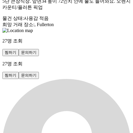
5단 큰장식장. 앞면34 높이 72인치 안에 불도 들어와요. 오렌지
카운티/플러튼 픽업
물건 상태
:
사용감 적음
희망 거래 장소
:
, Fullerton
27
명 조회
찜하기
문의하기
27
명 조회
찜하기
문의하기