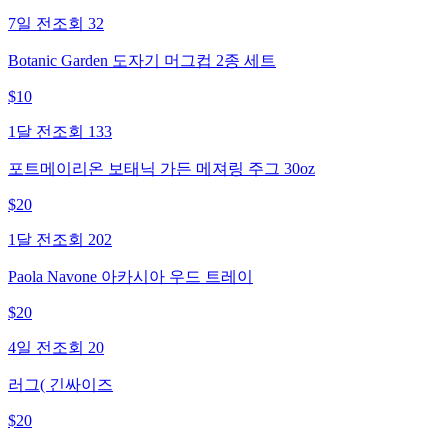
7일 전
조회
32
Botanic Garden 도자기 머그컵 2종 세트
$
10
1달 전
조회
133
포트메이리온 보태닉 가든 메져링 주그 30oz
$
20
1달 전
조회
202
Paola Navone 아카시아 우드 트레이
$
20
4일 전
조회
20
러그( 긴싸이즈
$
20