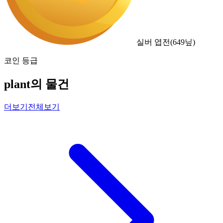
실버 엽전
(
649
닢)
코인 등급
plant의 물건
더보기
전체보기