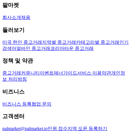
팔마켓
회사소개
채용
둘러보기
미국 한인 중고거래
지역별 중고거래
카테고리별 중고거래
인기
검색어
얼바인 중고거래
코리아타운 중고거래
정책 및 약관
중고거래
커뮤니티
이벤트
매너가이드
서비스 이용약관
개인정
보 처리방침
비즈니스
비즈니스 등록
협업 문의
고객센터
palmarket@palmarket.io
민원 접수
지역 오픈 등록하기