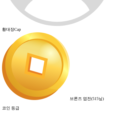
황대장Cap
브론즈 엽전
(
515
닢)
코인 등급