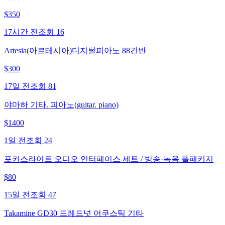
$
350
17시간 전
조회
16
Artesia(아르테시아)디지털피아노 88건반
$
300
17일 전
조회
81
야마하 기타. 피아노(guitar. piano)
$
1400
1일 전
조회
24
포커스라이트 오디오 인터페이스 세트 / 방송·녹음 풀패키지
$
80
15일 전
조회
47
Takamine GD30 드레드넛 어쿠스틱 기타