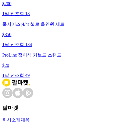
$
200
1일 전
조회
18
풀사이즈(4/4) 첼로 올인원 세트
$
350
1달 전
조회
134
ProLine 접이식 키보드 스탠드
$
20
1달 전
조회
49
팔마켓
회사소개
채용