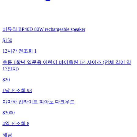
비뮤직 BP40D 80W rechargeable speaker
$
150
12시간 전
조회
1
초등 1학년 입문용 어린이 바이올린 1/4 사이즈 (전체 길이 약
17인치)
$
20
1달 전
조회
93
야마하 업라이트 피아노 다크우드
$
3000
4일 전
조회
8
해금