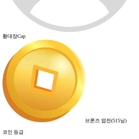
황대장Cap
브론즈 엽전
(
515
닢)
코인 등급