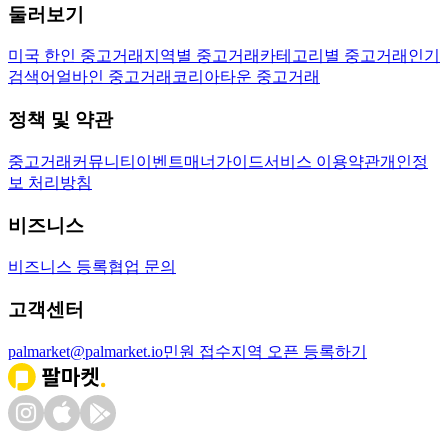
둘러보기
미국 한인 중고거래
지역별 중고거래
카테고리별 중고거래
인기
검색어
얼바인 중고거래
코리아타운 중고거래
정책 및 약관
중고거래
커뮤니티
이벤트
매너가이드
서비스 이용약관
개인정
보 처리방침
비즈니스
비즈니스 등록
협업 문의
고객센터
palmarket@palmarket.io
민원 접수
지역 오픈 등록하기