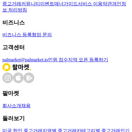
중고거래
커뮤니티
이벤트
매너가이드
서비스 이용약관
개인정
보 처리방침
비즈니스
비즈니스 등록
협업 문의
고객센터
palmarket@palmarket.io
민원 접수
지역 오픈 등록하기
팔마켓
회사소개
채용
둘러보기
미국 한인 중고거래
지역별 중고거래
카테고리별 중고거래
인기