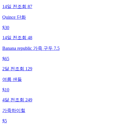
14일 전
조회
87
Quince 단화
$
30
14일 전
조회
48
Banana republic 가죽 구두 7.5
$
65
2달 전
조회
129
여름 샌들
$
10
4달 전
조회
249
가죽하이힐
$
5