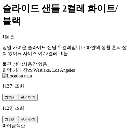
슬라이드 샌들 2켤레 화이트/
블랙
1달 전
정말 가벼운 슬라이드 샌달 두켤레입니다 하얀색 생활 흔적 살
짝 있어요 사이즈 여7 2켤레 10불
물건 상태
:
사용감 있음
희망 거래 장소
:
Westlake, Los Angeles
112
명 조회
찜하기
문의하기
112
명 조회
찜하기
문의하기
마이클잭슨