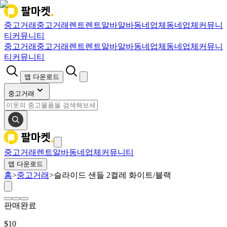
중고거래
중고거래
렌트
렌트
알바
알바
동네업체
동네업체
커뮤니
티
커뮤니티
중고거래
중고거래
렌트
렌트
알바
알바
동네업체
동네업체
커뮤니
티
커뮤니티
앱 다운로드
중고거래
중고거래
렌트
알바
동네업체
커뮤니티
앱 다운로드
홈
>
중고거래
>
슬라이드 샌들 2켤레 화이트/블랙
판매완료
$
10