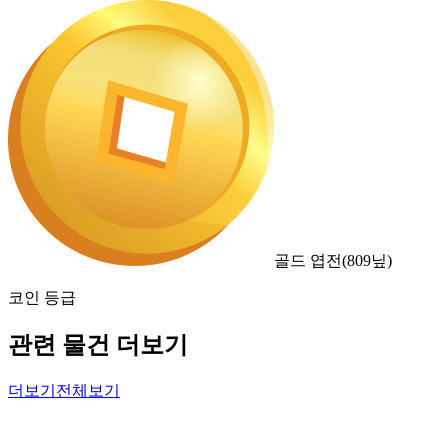
골드 엽전
(
809
닢)
코인 등급
관련 물건 더보기
더보기
전체보기