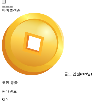
마이클잭슨
골드 엽전
(
809
닢)
코인 등급
판매완료
$
10