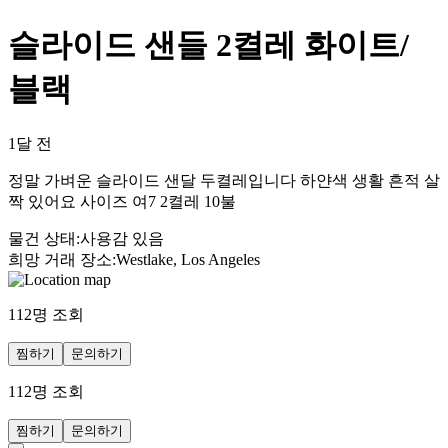
슬라이드 샌들 2켤레 화이트/
블랙
1달 전
정말 가벼운 슬라이드 샌달 두켤레입니다 하얀색 생활 흔적 살
짝 있어요 사이즈 여7 2켤레 10불
물건 상태
:
사용감 있음
희망 거래 장소
:
Westlake, Los Angeles
112
명 조회
찜하기
문의하기
112
명 조회
찜하기
문의하기