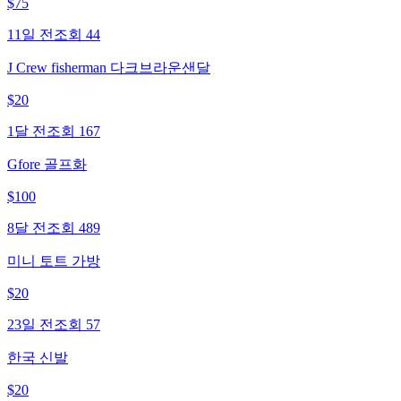
$
75
11일 전
조회
44
J Crew fisherman 다크브라운샌달
$
20
1달 전
조회
167
Gfore 골프화
$
100
8달 전
조회
489
미니 토트 가방
$
20
23일 전
조회
57
한국 신발
$
20