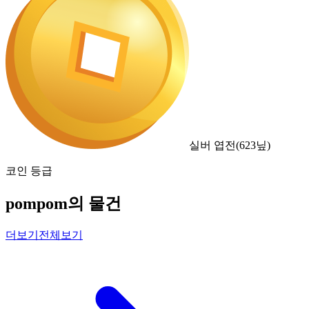
실버 엽전
(
623
닢)
코인 등급
pompom의 물건
더보기
전체보기