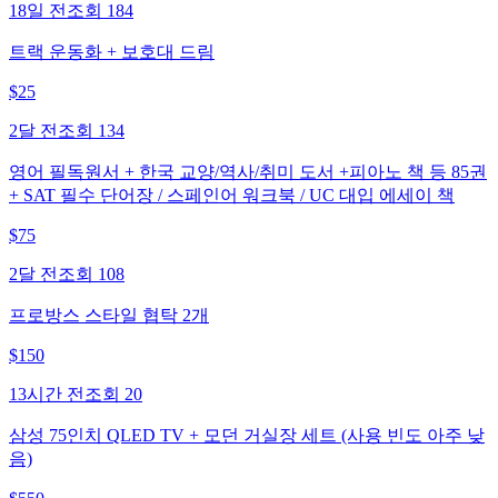
18일 전
조회
184
트랙 운동화 + 보호대 드림
$
25
2달 전
조회
134
영어 필독원서 + 한국 교양/역사/취미 도서 +피아노 책 등 85권
+ SAT 필수 단어장 / 스페인어 워크북 / UC 대입 에세이 책
$
75
2달 전
조회
108
프로방스 스타일 협탁 2개
$
150
13시간 전
조회
20
삼성 75인치 QLED TV + 모던 거실장 세트 (사용 빈도 아주 낮
음)