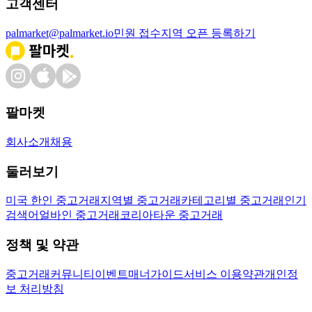
고객센터
palmarket@palmarket.io
민원 접수
지역 오픈 등록하기
팔마켓
회사소개
채용
둘러보기
미국 한인 중고거래
지역별 중고거래
카테고리별 중고거래
인기
검색어
얼바인 중고거래
코리아타운 중고거래
정책 및 약관
중고거래
커뮤니티
이벤트
매너가이드
서비스 이용약관
개인정
보 처리방침