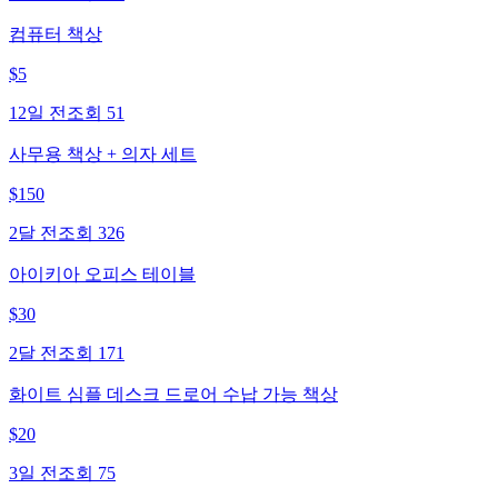
컴퓨터 책상
$
5
12일 전
조회
51
사무용 책상 + 의자 세트
$
150
2달 전
조회
326
아이키아 오피스 테이블
$
30
2달 전
조회
171
화이트 심플 데스크 드로어 수납 가능 책상
$
20
3일 전
조회
75