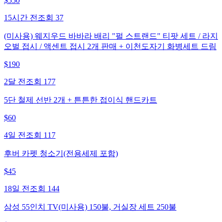
$
550
15시간 전
조회
37
(미사용) 웨지우드 바바라 배리 "펄 스트랜드" 티팟 세트 / 라지
오벌 접시 / 액센트 접시 2개 판매 + 이천도자기 화병세트 드림
$
190
2달 전
조회
177
5단 철제 선반 2개 + 튼튼한 접이식 핸드카트
$
60
4일 전
조회
117
후버 카펫 청소기(전용세제 포함)
$
45
18일 전
조회
144
삼성 55인치 TV(미사용) 150불, 거실장 세트 250불