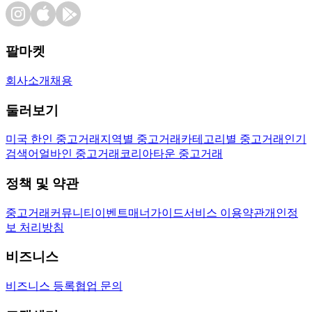
팔마켓
회사소개
채용
둘러보기
미국 한인 중고거래
지역별 중고거래
카테고리별 중고거래
인기
검색어
얼바인 중고거래
코리아타운 중고거래
정책 및 약관
중고거래
커뮤니티
이벤트
매너가이드
서비스 이용약관
개인정
보 처리방침
비즈니스
비즈니스 등록
협업 문의