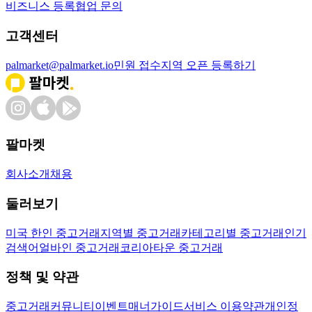
비즈니스 등록
협업 문의
고객센터
palmarket@palmarket.io
민원 접수
지역 오픈 등록하기
팔마켓
회사소개
채용
둘러보기
미국 한인 중고거래
지역별 중고거래
카테고리별 중고거래
인기
검색어
얼바인 중고거래
코리아타운 중고거래
정책 및 약관
중고거래
커뮤니티
이벤트
매너가이드
서비스 이용약관
개인정