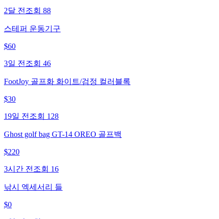
2달 전
조회
88
스테퍼 운동기구
$
60
3일 전
조회
46
FootJoy 골프화 화이트/검정 컬러블록
$
30
19일 전
조회
128
Ghost golf bag GT-14 OREO 골프백
$
220
3시간 전
조회
16
낚시 엑세서리 들
$
0