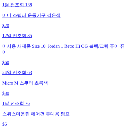
1달 전
조회
138
미니 스텝퍼 운동기구 검은색
$
20
12일 전
조회
85
미사용 새제품 Size 10_Jordan 1 Retro Hi OG 블랙/크림 퓨어 퓨
어
$
60
24일 전
조회
63
Micro M 스쿠터 초록색
$
30
1달 전
조회
76
스위스마운틴 에어건 휴대용 펌프
$
5