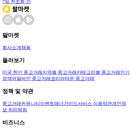
7일 전
조회
35
팔마켓
회사소개
채용
둘러보기
미국 한인 중고거래
지역별 중고거래
카테고리별 중고거래
인기
검색어
얼바인 중고거래
코리아타운 중고거래
정책 및 약관
중고거래
커뮤니티
이벤트
매너가이드
서비스 이용약관
개인정
보 처리방침
비즈니스