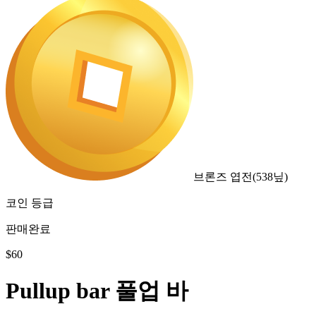
브론즈 엽전
(
538
닢)
코인 등급
판매완료
$
60
Pullup bar 풀업 바