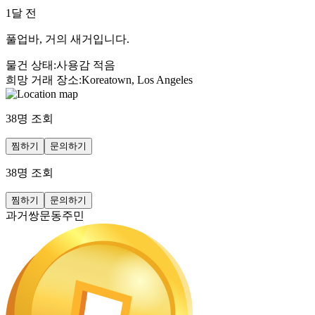
1달 전
풀업바, 거의 새거입니다.
물건 상태
:
사용감 적음
희망 거래 장소
:
Koreatown, Los Angeles
38
명 조회
찜하기
문의하기
38
명 조회
찜하기
문의하기
과거쌍문동주민