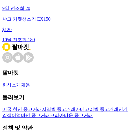
9일 전
조회
20
샤크 카펫청소기 EX150
$
120
10달 전
조회
180
팔마켓
회사소개
채용
둘러보기
미국 한인 중고거래
지역별 중고거래
카테고리별 중고거래
인기
검색어
얼바인 중고거래
코리아타운 중고거래
정책 및 약관