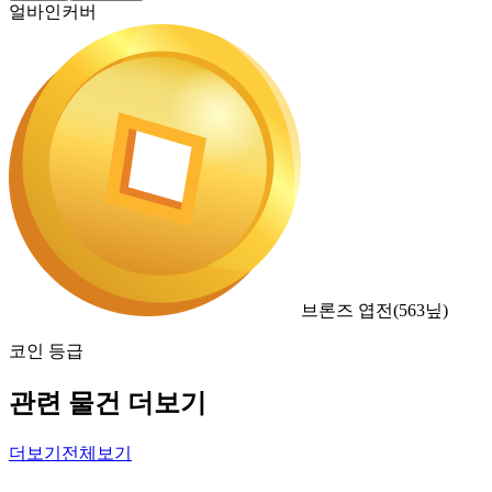
얼바인커버
브론즈 엽전
(
563
닢)
코인 등급
관련 물건 더보기
더보기
전체보기