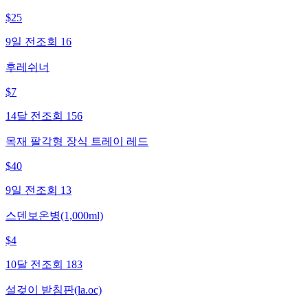
$
25
9일 전
조회
16
후레쉬너
$
7
14달 전
조회
156
목재 팔각형 장식 트레이 레드
$
40
9일 전
조회
13
스덴보온병(1,000ml)
$
4
10달 전
조회
183
설겆이 받침판(la.oc)