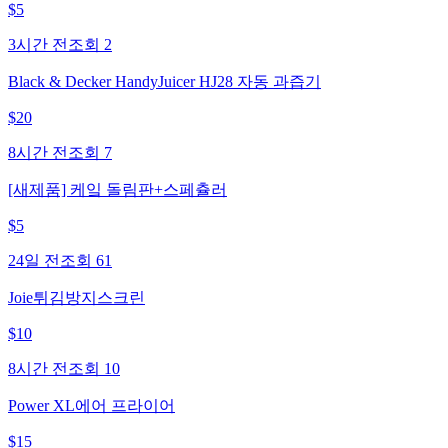
$
5
3시간 전
조회
2
Black & Decker HandyJuicer HJ28 자동 과즙기
$
20
8시간 전
조회
7
[새제품] 케잌 돌림판+스페츌러
$
5
24일 전
조회
61
Joie튀김방지스크린
$
10
8시간 전
조회
10
Power XL에어 프라이어
$
15