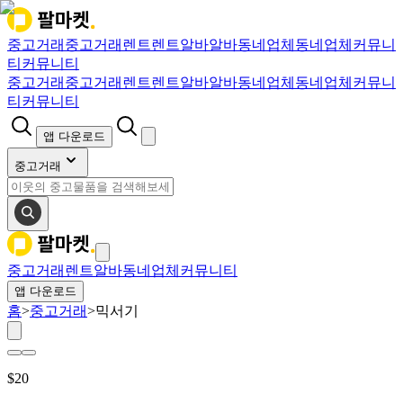
중고거래
중고거래
렌트
렌트
알바
알바
동네업체
동네업체
커뮤니
티
커뮤니티
중고거래
중고거래
렌트
렌트
알바
알바
동네업체
동네업체
커뮤니
티
커뮤니티
앱 다운로드
중고거래
중고거래
렌트
알바
동네업체
커뮤니티
앱 다운로드
홈
>
중고거래
>
믹서기
$
20