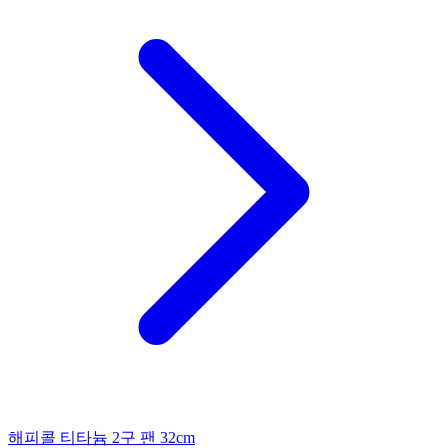
해피콜 티타늄 2구 팬 32cm