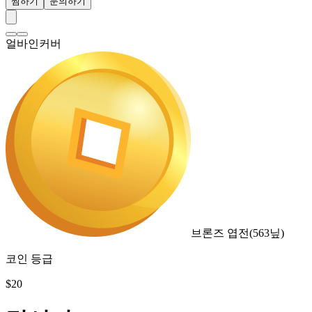
찜하기
문의하기
얼바인커버
브론즈 엽전
(
563
닢)
코인 등급
$
20