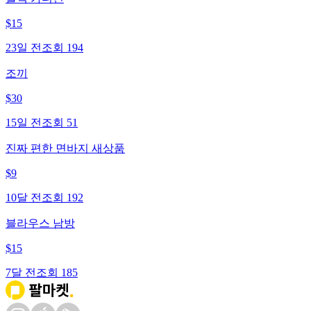
$
15
23일 전
조회
194
조끼
$
30
15일 전
조회
51
진짜 편한 면바지 새상품
$
9
10달 전
조회
192
블라우스 남방
$
15
7달 전
조회
185