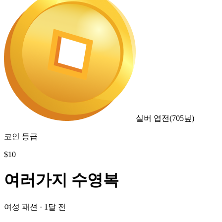
실버 엽전
(
705
닢)
코인 등급
$
10
여러가지 수영복
여성 패션
·
1달 전