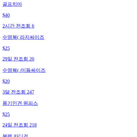
골프치마
$
40
2시간 전
조회
6
수영복( 라지싸이즈
$
25
29일 전
조회
20
수영복( /미듐싸이즈
$
20
3달 전
조회
247
풍기인견 원피스
$
25
24일 전
조회
218
블랙 카디건