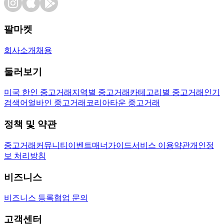
팔마켓
회사소개
채용
둘러보기
미국 한인 중고거래
지역별 중고거래
카테고리별 중고거래
인기
검색어
얼바인 중고거래
코리아타운 중고거래
정책 및 약관
중고거래
커뮤니티
이벤트
매너가이드
서비스 이용약관
개인정
보 처리방침
비즈니스
비즈니스 등록
협업 문의
고객센터