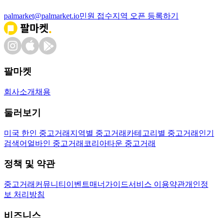
palmarket@palmarket.io
민원 접수
지역 오픈 등록하기
팔마켓
회사소개
채용
둘러보기
미국 한인 중고거래
지역별 중고거래
카테고리별 중고거래
인기
검색어
얼바인 중고거래
코리아타운 중고거래
정책 및 약관
중고거래
커뮤니티
이벤트
매너가이드
서비스 이용약관
개인정
보 처리방침
비즈니스