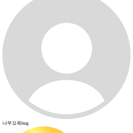
나무꼬옥hug