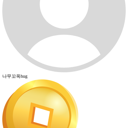
나무꼬옥hug