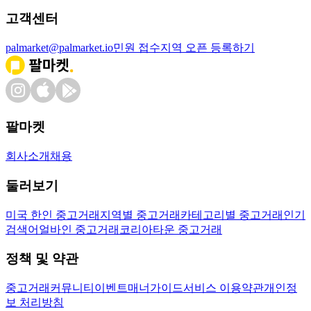
고객센터
palmarket@palmarket.io
민원 접수
지역 오픈 등록하기
팔마켓
회사소개
채용
둘러보기
미국 한인 중고거래
지역별 중고거래
카테고리별 중고거래
인기
검색어
얼바인 중고거래
코리아타운 중고거래
정책 및 약관
중고거래
커뮤니티
이벤트
매너가이드
서비스 이용약관
개인정
보 처리방침