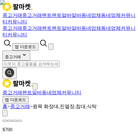
중고거래
중고거래
렌트
렌트
알바
알바
동네업체
동네업체
커뮤니
티
커뮤니티
중고거래
중고거래
렌트
렌트
알바
알바
동네업체
동네업체
커뮤니
티
커뮤니티
앱 다운로드
중고거래
중고거래
렌트
알바
동네업체
커뮤니티
앱 다운로드
홈
>
중고거래
>
원목 화장대,진열장,침대,식탁
$
700