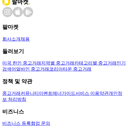
팔마켓
회사소개
채용
둘러보기
미국 한인 중고거래
지역별 중고거래
카테고리별 중고거래
인기
검색어
얼바인 중고거래
코리아타운 중고거래
정책 및 약관
중고거래
커뮤니티
이벤트
매너가이드
서비스 이용약관
개인정
보 처리방침
비즈니스
비즈니스 등록
협업 문의