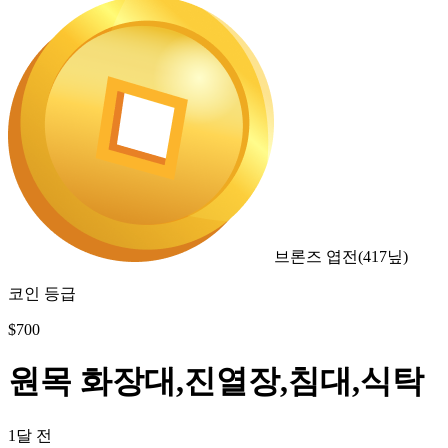
브론즈 엽전
(
417
닢)
코인 등급
$
700
원목 화장대,진열장,침대,식탁
1달 전