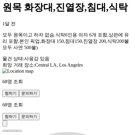
원목 화장대,진열장,침대,식탁
1달 전
모두 원목이고 하자 없슴.식탁6인용 의자 6개 포함,상판에 유
리 포함.본인 픽업,화장대 150,침대150,진열장 200,식탁200불
모두 사면 500불)
물건 상태
:
사용감 있음
희망 거래 장소
:
Central LA, Los Angeles
68
명 조회
찜하기
문의하기
68
명 조회
찜하기
문의하기