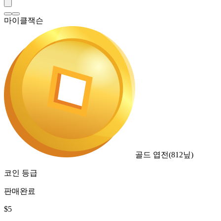
마이클잭슨
골드 엽전
(
812
닢)
코인 등급
판매완료
$
5