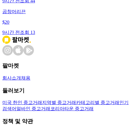
9시간 전
조회
44
곱창머리끈
$
20
9시간 전
조회
13
팔마켓
회사소개
채용
둘러보기
미국 한인 중고거래
지역별 중고거래
카테고리별 중고거래
인기
검색어
얼바인 중고거래
코리아타운 중고거래
정책 및 약관