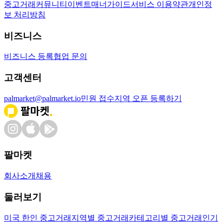
중고거래
커뮤니티
이벤트
매너가이드
서비스 이용약관
개인정
보 처리방침
비즈니스
비즈니스 등록
협업 문의
고객센터
palmarket@palmarket.io
민원 접수
지역 오픈 등록하기
팔마켓
회사소개
채용
둘러보기
미국 한인 중고거래
지역별 중고거래
카테고리별 중고거래
인기