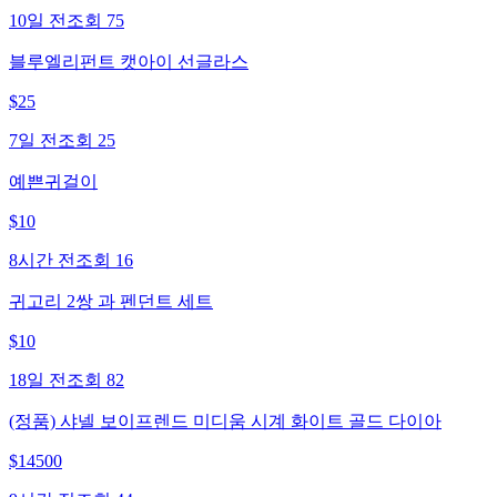
10일 전
조회
75
블루엘리펀트 캣아이 선글라스
$
25
7일 전
조회
25
예쁜귀걸이
$
10
8시간 전
조회
16
귀고리 2쌍 과 펜던트 세트
$
10
18일 전
조회
82
(정품) 샤넬 보이프렌드 미디움 시계 화이트 골드 다이아
$
14500