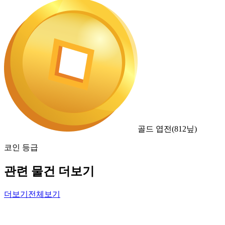
골드 엽전
(
812
닢)
코인 등급
관련 물건 더보기
더보기
전체보기