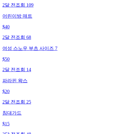
2달 전
조회
109
어린이방 매트
$
40
2달 전
조회
68
여성 스노우 부츠 사이즈 7
$
50
2달 전
조회
14
파라핀 왁스
$
20
2달 전
조회
25
침대가드
$
15