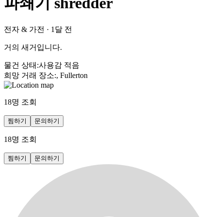
파쇄기 shredder
전자 & 가전
·
1달 전
거의 새거입니다.
물건 상태
:
사용감 적음
희망 거래 장소
:
, Fullerton
18
명 조회
찜하기
문의하기
18
명 조회
찜하기
문의하기