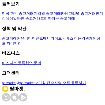
둘러보기
미국 한인 중고거래
지역별 중고거래
카테고리별 중고거래
인기
검색어
얼바인 중고거래
코리아타운 중고거래
정책 및 약관
중고거래
커뮤니티
이벤트
매너가이드
서비스 이용약관
개인정
보 처리방침
비즈니스
비즈니스 등록
협업 문의
고객센터
palmarket@palmarket.io
민원 접수
지역 오픈 등록하기