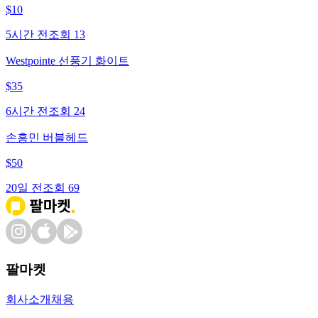
$
10
5시간 전
조회
13
Westpointe 선풍기 화이트
$
35
6시간 전
조회
24
손흥민 버블헤드
$
50
20일 전
조회
69
팔마켓
회사소개
채용