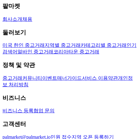
팔마켓
회사소개
채용
둘러보기
미국 한인 중고거래
지역별 중고거래
카테고리별 중고거래
인기
검색어
얼바인 중고거래
코리아타운 중고거래
정책 및 약관
중고거래
커뮤니티
이벤트
매너가이드
서비스 이용약관
개인정
보 처리방침
비즈니스
비즈니스 등록
협업 문의
고객센터
palmarket@palmarket.io
민원 접수
지역 오픈 등록하기