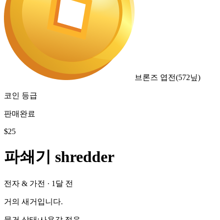
브론즈 엽전
(
572
닢)
코인 등급
판매완료
$
25
파쇄기 shredder
전자 & 가전
·
1달 전
거의 새거입니다.
물건 상태
:
사용감 적음