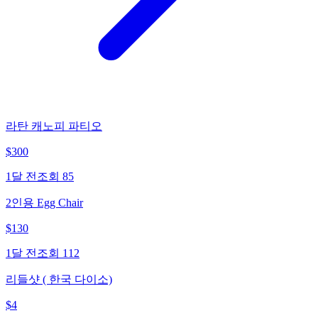
라탄 캐노피 파티오
$
300
1달 전
조회
85
2인용 Egg Chair
$
130
1달 전
조회
112
리들샷 ( 한국 다이소)
$
4