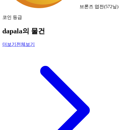
브론즈 엽전
(
572
닢)
코인 등급
dapala의 물건
더보기
전체보기