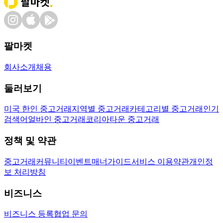
팔마켓
회사소개
채용
둘러보기
미국 한인 중고거래
지역별 중고거래
카테고리별 중고거래
인기
검색어
얼바인 중고거래
코리아타운 중고거래
정책 및 약관
중고거래
커뮤니티
이벤트
매너가이드
서비스 이용약관
개인정
보 처리방침
비즈니스
비즈니스 등록
협업 문의