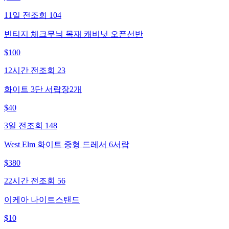
11일 전
조회
104
빈티지 체크무늬 목재 캐비닛 오픈선반
$
100
12시간 전
조회
23
화이트 3단 서랍장2개
$
40
3일 전
조회
148
West Elm 화이트 중형 드레서 6서랍
$
380
22시간 전
조회
56
이케아 나이트스탠드
$
10