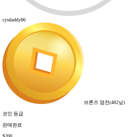
cysdaddy86
브론즈 엽전
(
482
닢)
코인 등급
판매완료
$
200