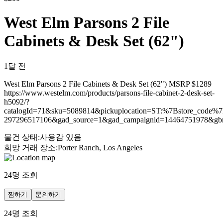
West Elm Parsons 2 File
Cabinets & Desk Set (62")
1달 전
West Elm Parsons 2 File Cabinets & Desk Set (62") MSRP $1289
https://www.westelm.com/products/parsons-file-cabinet-2-desk-set-
h5092/?
catalogId=71&sku=5089814&pickuplocation=ST:%7Bstore_cod
297296517106&gad_source=1&gad_campaignid=1446475197
물건 상태
:
사용감 있음
희망 거래 장소
:
Porter Ranch, Los Angeles
24
명 조회
찜하기
문의하기
24
명 조회