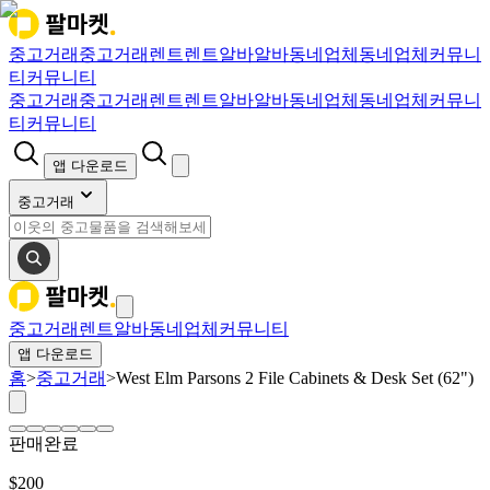
중고거래
중고거래
렌트
렌트
알바
알바
동네업체
동네업체
커뮤니
티
커뮤니티
중고거래
중고거래
렌트
렌트
알바
알바
동네업체
동네업체
커뮤니
티
커뮤니티
앱 다운로드
중고거래
중고거래
렌트
알바
동네업체
커뮤니티
앱 다운로드
홈
>
중고거래
>
West Elm Parsons 2 File Cabinets & Desk Set (62")
판매완료
$
200