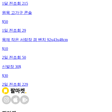
1달 전
조회
215
원목 고가구 콘솔
$
50
1일 전
조회
29
목재 작은 서랍장 겸 밴치 92x43x48cm
$
10
2일 전
조회
50
신발장 30$
$
30
2일 전
조회
229