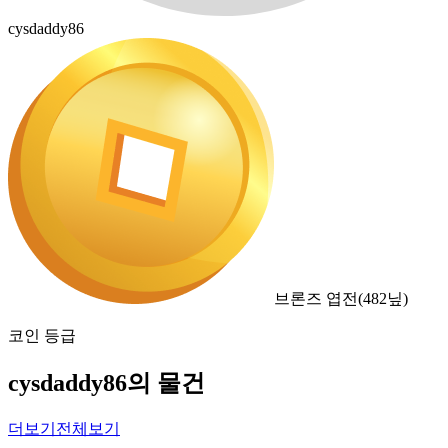
cysdaddy86
브론즈 엽전
(
482
닢)
코인 등급
cysdaddy86의 물건
더보기
전체보기