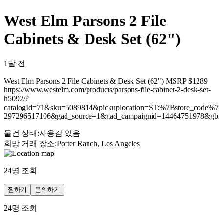
West Elm Parsons 2 File
Cabinets & Desk Set (62")
1달 전
West Elm Parsons 2 File Cabinets & Desk Set (62") MSRP $1289
https://www.westelm.com/products/parsons-file-cabinet-2-desk-set-
h5092/?
catalogId=71&sku=5089814&pickuplocation=ST:%7Bstore_cod
297296517106&gad_source=1&gad_campaignid=1446475197
물건 상태
:
사용감 있음
희망 거래 장소
:
Porter Ranch, Los Angeles
24
명 조회
찜하기
문의하기
24
명 조회