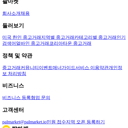
팔마켓
회사소개
채용
둘러보기
미국 한인 중고거래
지역별 중고거래
카테고리별 중고거래
인기
검색어
얼바인 중고거래
코리아타운 중고거래
정책 및 약관
중고거래
커뮤니티
이벤트
매너가이드
서비스 이용약관
개인정
보 처리방침
비즈니스
비즈니스 등록
협업 문의
고객센터
palmarket@palmarket.io
민원 접수
지역 오픈 등록하기