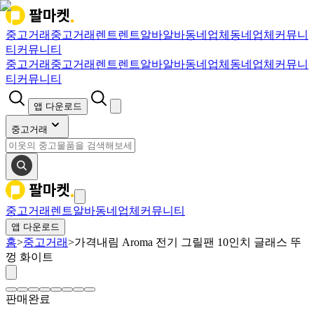
중고거래
중고거래
렌트
렌트
알바
알바
동네업체
동네업체
커뮤니
티
커뮤니티
중고거래
중고거래
렌트
렌트
알바
알바
동네업체
동네업체
커뮤니
티
커뮤니티
앱 다운로드
중고거래
중고거래
렌트
알바
동네업체
커뮤니티
앱 다운로드
홈
>
중고거래
>
가격내림 Aroma 전기 그릴팬 10인치 글래스 뚜
껑 화이트
판매완료