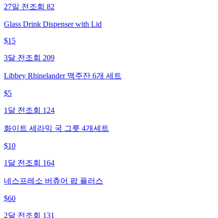
27일 전
조회
82
Glass Drink Dispenser with Lid
$
15
3달 전
조회
209
Libbey Rhinelander 맥주잔 6개 세트
$
5
1달 전
조회
124
화이트 세라믹 국 그릇 4개세트
$
10
1달 전
조회
164
네스프레소 버츄어 팝 플러스
$
60
2달 전
조회
131