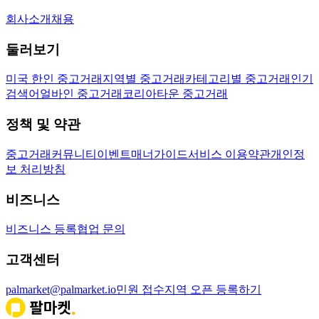
회사소개
채용
둘러보기
미국 한인 중고거래
지역별 중고거래
카테고리별 중고거래
인기
검색어
얼바인 중고거래
코리아타운 중고거래
정책 및 약관
중고거래
커뮤니티
이벤트
매너가이드
서비스 이용약관
개인정
보 처리방침
비즈니스
비즈니스 등록
협업 문의
고객센터
palmarket@palmarket.io
민원 접수
지역 오픈 등록하기