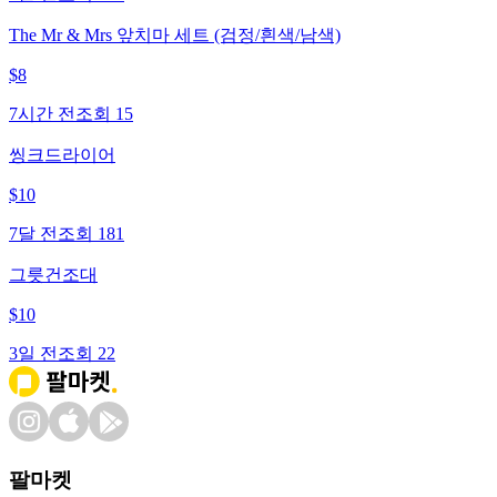
The Mr & Mrs 앞치마 세트 (검정/흰색/남색)
$
8
7시간 전
조회
15
씽크드라이어
$
10
7달 전
조회
181
그릇건조대
$
10
3일 전
조회
22
팔마켓