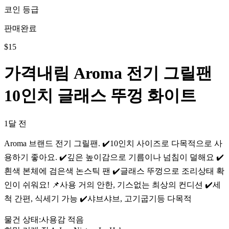
코인 등급
판매완료
$
15
가격내림 Aroma 전기 그릴팬
10인치 글래스 뚜껑 화이트
1달 전
Aroma 브랜드 전기 그릴팬. ✔️10인치 사이즈로 다목적으로 사
용하기 좋아요. ✔️깊은 높이감으로 기름이나 넘침이 덜해요 ✔️
흰색 본체에 검은색 논스틱 팬 ✔️글래스 뚜껑으로 조리상태 확
인이 쉬워요! 📌사용 거의 안한, 기스없는 최상의 컨디션 ✔️세
척 간편, 식세기 가능 ✔️샤브샤브, 고기굽기등 다목적
물건 상태
:
사용감 적음