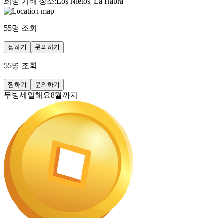
희망 거래 장소
:
Los Nietos, La Habra
55
명 조회
찜하기
문의하기
55
명 조회
찜하기
문의하기
무빙세일해요8월까지