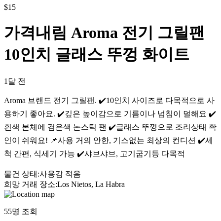
$
15
가격내림 Aroma 전기 그릴팬
10인치 글래스 뚜껑 화이트
1달 전
Aroma 브랜드 전기 그릴팬. ✔️10인치 사이즈로 다목적으로 사
용하기 좋아요. ✔️깊은 높이감으로 기름이나 넘침이 덜해요 ✔️
흰색 본체에 검은색 논스틱 팬 ✔️글래스 뚜껑으로 조리상태 확
인이 쉬워요! 📌사용 거의 안한, 기스없는 최상의 컨디션 ✔️세
척 간편, 식세기 가능 ✔️샤브샤브, 고기굽기등 다목적
물건 상태
:
사용감 적음
희망 거래 장소
:
Los Nietos, La Habra
55
명 조회