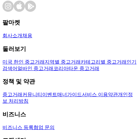
팔마켓
회사소개
채용
둘러보기
미국 한인 중고거래
지역별 중고거래
카테고리별 중고거래
인기
검색어
얼바인 중고거래
코리아타운 중고거래
정책 및 약관
중고거래
커뮤니티
이벤트
매너가이드
서비스 이용약관
개인정
보 처리방침
비즈니스
비즈니스 등록
협업 문의