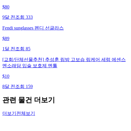
$
80
9달 전
조회
333
Fendi sunglasses 펜디 선글라스
$
89
1달 전
조회
85
[교회/단체선물추천] 추성훈 립밤 고보습 립케어 세럼 에센스
멘소래담 입술 보호제 멘톨
$
10
8달 전
조회
159
관련 물건 더보기
더보기
전체보기