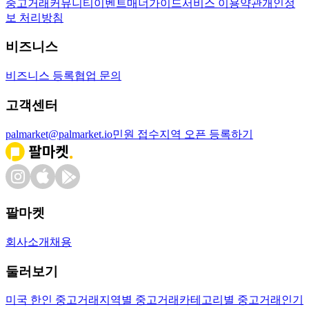
중고거래
커뮤니티
이벤트
매너가이드
서비스 이용약관
개인정
보 처리방침
비즈니스
비즈니스 등록
협업 문의
고객센터
palmarket@palmarket.io
민원 접수
지역 오픈 등록하기
팔마켓
회사소개
채용
둘러보기
미국 한인 중고거래
지역별 중고거래
카테고리별 중고거래
인기