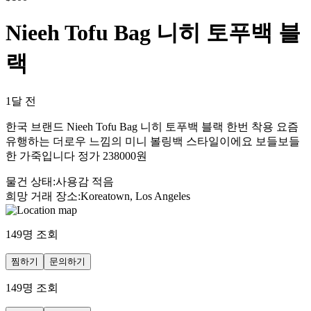
Nieeh Tofu Bag 니히 토푸백 블
랙
1달 전
한국 브랜드 Nieeh Tofu Bag 니히 토푸백 블랙 한번 착용 요즘
유행하는 더로우 느낌의 미니 볼링백 스타일이에요 보들보들
한 가죽입니다 정가 238000원
물건 상태
:
사용감 적음
희망 거래 장소
:
Koreatown, Los Angeles
149
명 조회
찜하기
문의하기
149
명 조회