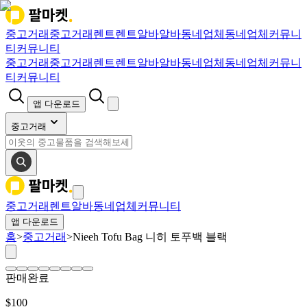
중고거래
중고거래
렌트
렌트
알바
알바
동네업체
동네업체
커뮤니
티
커뮤니티
중고거래
중고거래
렌트
렌트
알바
알바
동네업체
동네업체
커뮤니
티
커뮤니티
앱 다운로드
중고거래
중고거래
렌트
알바
동네업체
커뮤니티
앱 다운로드
홈
>
중고거래
>
Nieeh Tofu Bag 니히 토푸백 블랙
판매완료
$
100