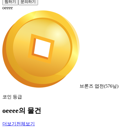
찜하기
문의하기
oeeee
브론즈 엽전
(
576
닢)
코인 등급
oeeee의 물건
더보기
전체보기