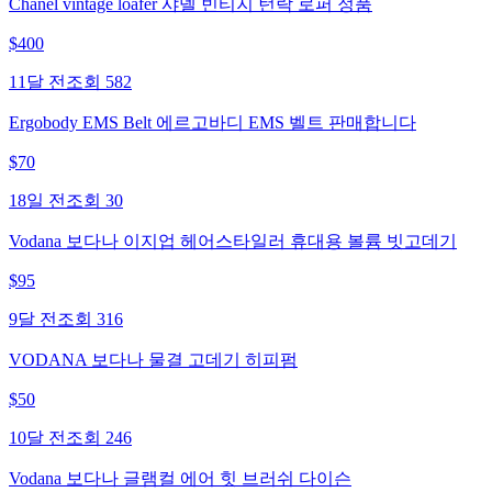
Chanel vintage loafer 샤넬 빈티지 턴락 로퍼 정품
$
400
11달 전
조회
582
Ergobody EMS Belt 에르고바디 EMS 벨트 판매합니다
$
70
18일 전
조회
30
Vodana 보다나 이지업 헤어스타일러 휴대용 볼륨 빗고데기
$
95
9달 전
조회
316
VODANA 보다나 물결 고데기 히피펌
$
50
10달 전
조회
246
Vodana 보다나 글램컬 에어 힛 브러쉬 다이슨