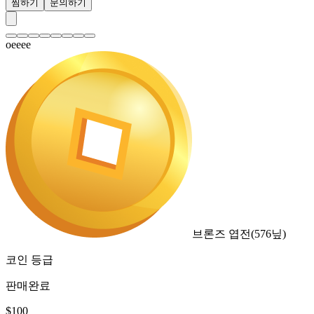
찜하기
문의하기
oeeee
브론즈 엽전
(
576
닢)
코인 등급
판매완료
$
100