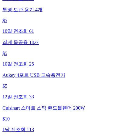
투명 보관 용기 4개
$
5
10일 전
조회
61
집게 목공용 14개
$
5
10일 전
조회
25
Aukey 4포트 USB 고속충전기
$
5
12일 전
조회
33
Cuisinart 스마트 스틱 핸드블렌더 200W
$
10
1달 전
조회
113