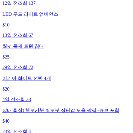
12일 전
조회
137
LED 무드 라이트 앰비언스
$
10
13일 전
조회
67
월넛 목재 트윈 침대
$
25
29일 전
조회
72
이키아 화이트 선반 4개
$
20
4일 전
조회
38
상태 최상! 헬로카봇 & 로봇 장난감 모음 팔찌+큐브 포함
$
40
23일 전
조회
41