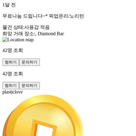
1달 전
무료나눔 드립니다~* 픽업온리/노리턴
물건 상태
:
사용감 적음
희망 거래 장소
:
, Diamond Bar
42
명 조회
찜하기
문의하기
42
명 조회
찜하기
문의하기
plasticlove