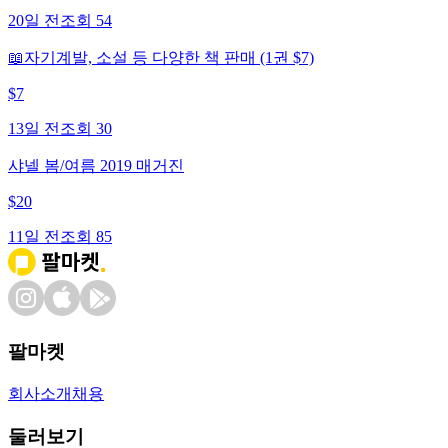
20일 전
조회
54
📖자기계발, 소설 등 다양한 책 판매 (1권 $7)
$
7
13일 전
조회
30
샤넬 봄/여름 2019 매거진
$
20
11일 전
조회
85
팔마켓
회사소개
채용
둘러보기