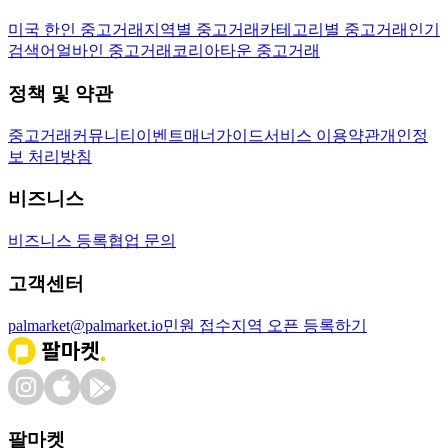
미국 한인 중고거래
지역별 중고거래
카테고리별 중고거래
인기
검색어
얼바인 중고거래
코리아타운 중고거래
정책 및 약관
중고거래
커뮤니티
이벤트
매너가이드
서비스 이용약관
개인정
보 처리방침
비즈니스
비즈니스 등록
협업 문의
고객센터
palmarket@palmarket.io
민원 접수
지역 오픈 등록하기
팔마켓