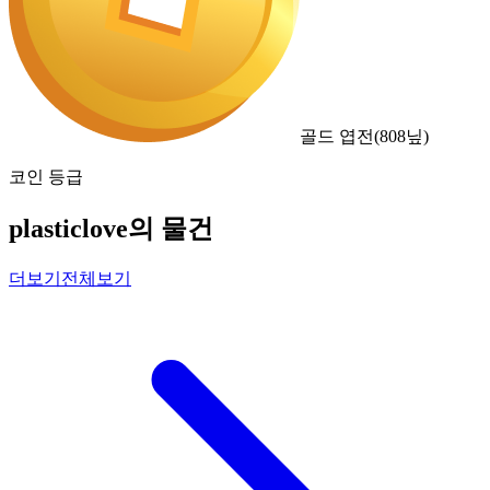
골드 엽전
(
808
닢)
코인 등급
plasticlove의 물건
더보기
전체보기