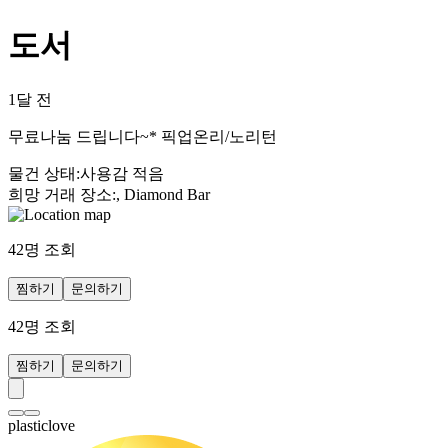
도서
1달 전
무료나눔 드립니다~* 픽업온리/노리턴
물건 상태
:
사용감 적음
희망 거래 장소
:
, Diamond Bar
42
명 조회
찜하기
문의하기
42
명 조회
찜하기
문의하기
plasticlove