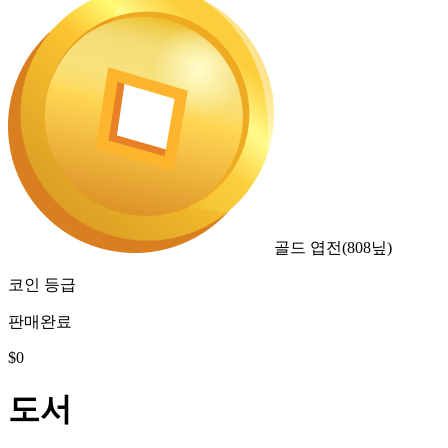
골드 엽전
(
808
닢)
코인 등급
판매완료
$
0
도서