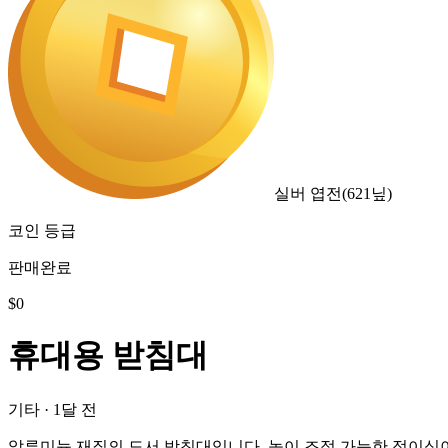
실버 엽전
(
621
닢)
코인 등급
판매완료
$
0
휴대용 받침대
기타
·
1달 전
알루미늄 재질의 도서 받침대입니다. 높이 조절 가능한 접이식