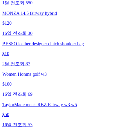
1달 전
조회
550
MONZA 14.5 fairway hybrid
$
120
16일 전
조회
30
BESSO leather designer clutch shoulder bag
$
10
2달 전
조회
87
Women Honma golf w3
$
100
16일 전
조회
69
TaylorMade men's RBZ Fairway w3,w5
$
50
16일 전
조회
53