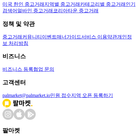
미국 한인 중고거래
지역별 중고거래
카테고리별 중고거래
인기
검색어
얼바인 중고거래
코리아타운 중고거래
정책 및 약관
중고거래
커뮤니티
이벤트
매너가이드
서비스 이용약관
개인정
보 처리방침
비즈니스
비즈니스 등록
협업 문의
고객센터
palmarket@palmarket.io
민원 접수
지역 오픈 등록하기
팔마켓