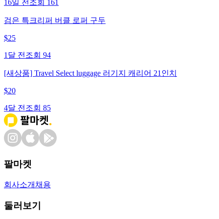
16일 전
조회
161
검은 특크리퍼 버클 로퍼 구두
$
25
1달 전
조회
94
[새상품] Travel Select luggage 러기지 캐리어 21인치
$
20
4달 전
조회
85
팔마켓
회사소개
채용
둘러보기