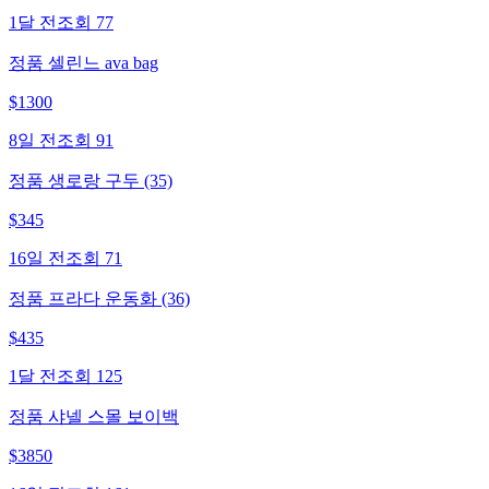
1달 전
조회
77
정품 셀린느 ava bag
$
1300
8일 전
조회
91
정품 생로랑 구두 (35)
$
345
16일 전
조회
71
정품 프라다 운동화 (36)
$
435
1달 전
조회
125
정품 샤넬 스몰 보이백
$
3850