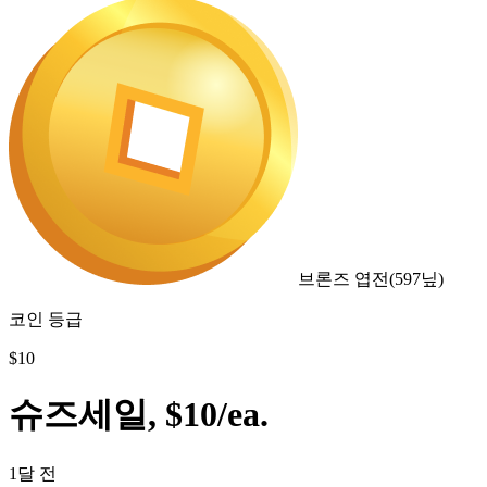
브론즈 엽전
(
597
닢)
코인 등급
$
10
슈즈세일, $10/ea.
1달 전