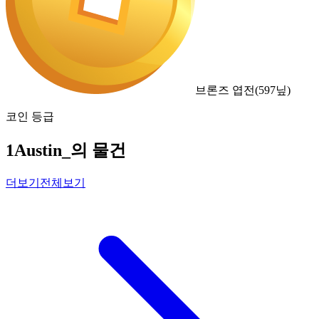
브론즈 엽전
(
597
닢)
코인 등급
1Austin_의 물건
더보기
전체보기