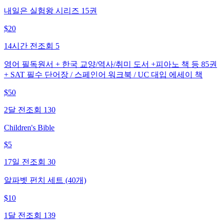
내일은 실험왕 시리즈 15권
$
20
14시간 전
조회
5
영어 필독원서 + 한국 교양/역사/취미 도서 +피아노 책 등 85권
+ SAT 필수 단어장 / 스페인어 워크북 / UC 대입 에세이 책
$
50
2달 전
조회
130
Children's Bible
$
5
17일 전
조회
30
알파벳 펀치 세트 (40개)
$
10
1달 전
조회
139