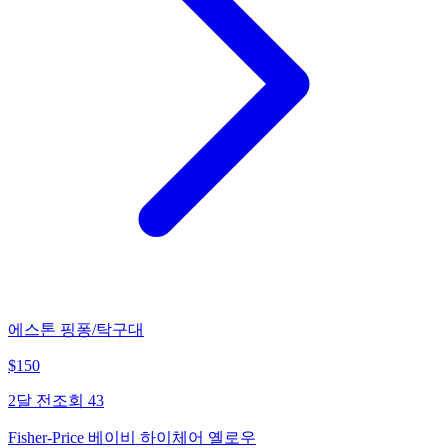
에스톤 핑퐁/탁구대
$
150
2달 전
조회
43
Fisher-Price 베이비 하이체어 옐로우