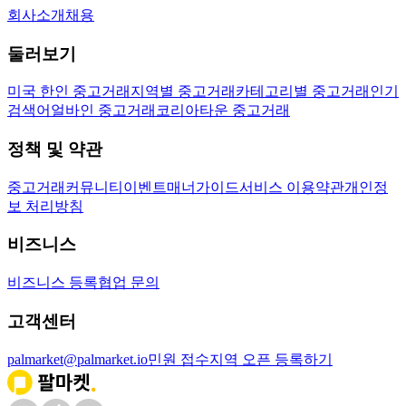
회사소개
채용
둘러보기
미국 한인 중고거래
지역별 중고거래
카테고리별 중고거래
인기
검색어
얼바인 중고거래
코리아타운 중고거래
정책 및 약관
중고거래
커뮤니티
이벤트
매너가이드
서비스 이용약관
개인정
보 처리방침
비즈니스
비즈니스 등록
협업 문의
고객센터
palmarket@palmarket.io
민원 접수
지역 오픈 등록하기