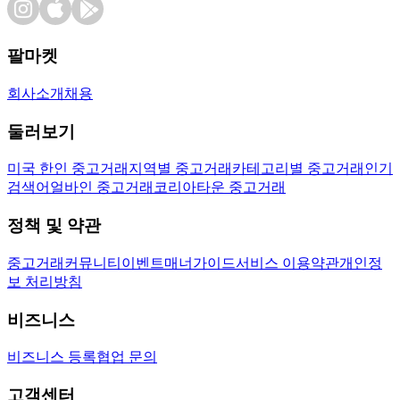
팔마켓
회사소개
채용
둘러보기
미국 한인 중고거래
지역별 중고거래
카테고리별 중고거래
인기
검색어
얼바인 중고거래
코리아타운 중고거래
정책 및 약관
중고거래
커뮤니티
이벤트
매너가이드
서비스 이용약관
개인정
보 처리방침
비즈니스
비즈니스 등록
협업 문의
고객센터