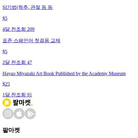
SI기법(척추, 관절 등 등
$
5
4달 전
조회
209
표준 스페인어 첫걸음 교재
$
5
2달 전
조회
47
Hayao Miyazaki Art Book Published by the Academy Museum
$
25
1달 전
조회
91
팔마켓