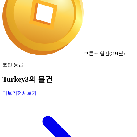
브론즈 엽전
(
594
닢)
코인 등급
Turkey3의 물건
더보기
전체보기