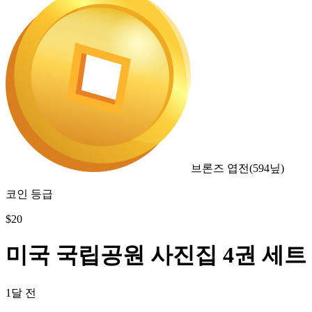
브론즈 엽전
(
594
닢)
코인 등급
$
20
미국 국립공원 사진집 4권 세트
1달 전