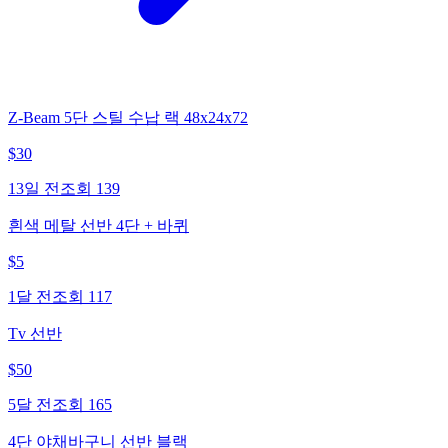
Z-Beam 5단 스틸 수납 랙 48x24x72
$
30
13일 전
조회
139
흰색 메탈 선반 4단 + 바퀴
$
5
1달 전
조회
117
Tv 선반
$
50
5달 전
조회
165
4단 야채바구니 선반 블랙