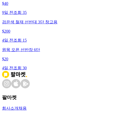
$
40
9일 전
조회
35
검은색 철재 선반대 3단 창고용
$
200
4일 전
조회
15
원목 오픈 선반장 6단
$
20
4일 전
조회
30
팔마켓
회사소개
채용