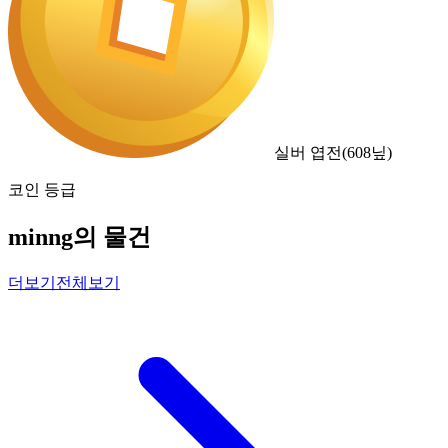
실버 엽전
(
608
닢)
코인 등급
minng의 물건
더보기
전체보기