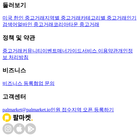
둘러보기
미국 한인 중고거래
지역별 중고거래
카테고리별 중고거래
인기
검색어
얼바인 중고거래
코리아타운 중고거래
정책 및 약관
중고거래
커뮤니티
이벤트
매너가이드
서비스 이용약관
개인정
보 처리방침
비즈니스
비즈니스 등록
협업 문의
고객센터
palmarket@palmarket.io
민원 접수
지역 오픈 등록하기