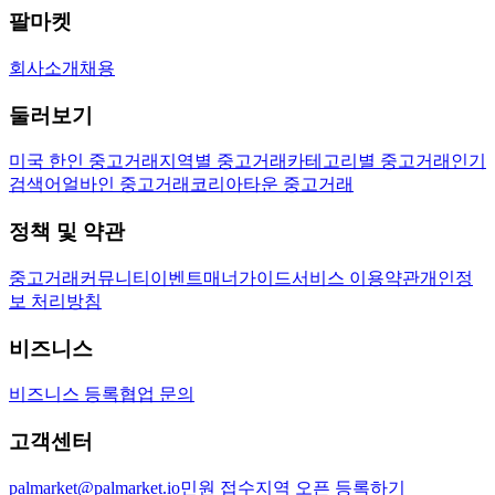
팔마켓
회사소개
채용
둘러보기
미국 한인 중고거래
지역별 중고거래
카테고리별 중고거래
인기
검색어
얼바인 중고거래
코리아타운 중고거래
정책 및 약관
중고거래
커뮤니티
이벤트
매너가이드
서비스 이용약관
개인정
보 처리방침
비즈니스
비즈니스 등록
협업 문의
고객센터
palmarket@palmarket.io
민원 접수
지역 오픈 등록하기