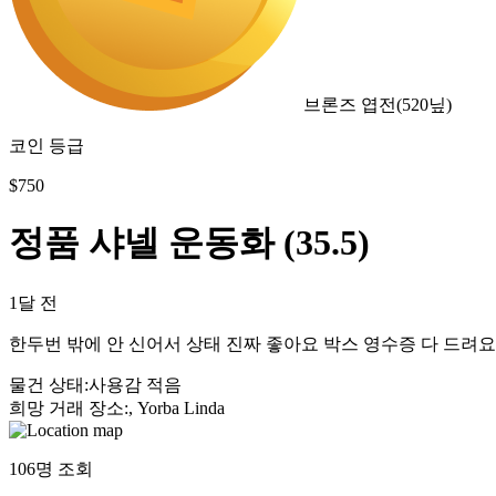
브론즈 엽전
(
520
닢)
코인 등급
$
750
정품 샤넬 운동화 (35.5)
1달 전
한두번 밖에 안 신어서 상태 진짜 좋아요 박스 영수증 다 드려
물건 상태
:
사용감 적음
희망 거래 장소
:
, Yorba Linda
106
명 조회