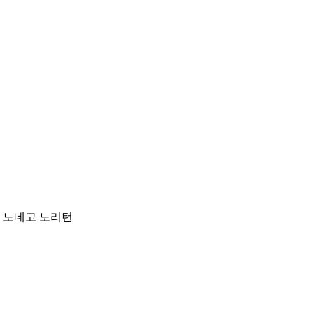
요 노네고 노리턴