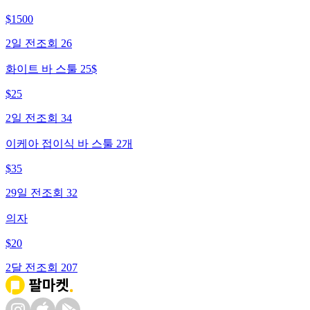
$
1500
2일 전
조회
26
화이트 바 스툴 25$
$
25
2일 전
조회
34
이케아 접이식 바 스툴 2개
$
35
29일 전
조회
32
의자
$
20
2달 전
조회
207