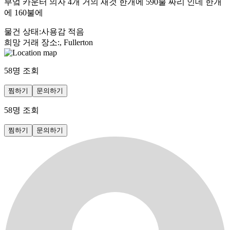
부엌 카운터 의자 4개 거의 새것 한개에 590불 짜리 인데 한개
에 160불에
물건 상태
:
사용감 적음
희망 거래 장소
:
, Fullerton
58
명 조회
찜하기
문의하기
58
명 조회
찜하기
문의하기