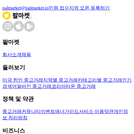
palmarket@palmarket.io
민원 접수
지역 오픈 등록하기
팔마켓
회사소개
채용
둘러보기
미국 한인 중고거래
지역별 중고거래
카테고리별 중고거래
인기
검색어
얼바인 중고거래
코리아타운 중고거래
정책 및 약관
중고거래
커뮤니티
이벤트
매너가이드
서비스 이용약관
개인정
보 처리방침
비즈니스