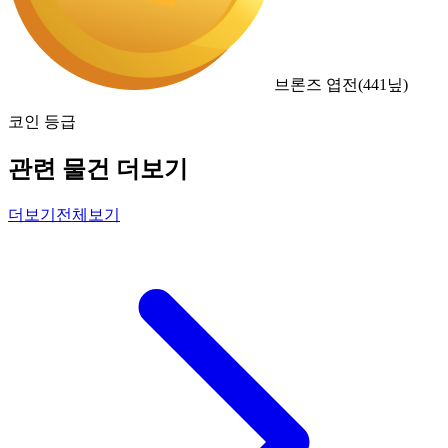
브론즈 엽전
(
441
닢)
코인 등급
관련 물건 더보기
더보기
전체보기