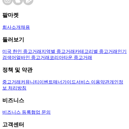
팔마켓
회사소개
채용
둘러보기
미국 한인 중고거래
지역별 중고거래
카테고리별 중고거래
인기
검색어
얼바인 중고거래
코리아타운 중고거래
정책 및 약관
중고거래
커뮤니티
이벤트
매너가이드
서비스 이용약관
개인정
보 처리방침
비즈니스
비즈니스 등록
협업 문의
고객센터