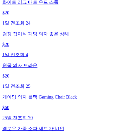
화이트 러그 매트 우드 스툴
$
20
1일 전
조회
24
검정 접이식 패딩 의자 좋은 상태
$
20
1일 전
조회
4
원목 의자 브라운
$
20
1일 전
조회
25
게이밍 의자 블랙 Gaming Chair Black
$
60
25일 전
조회
70
옐로우 가죽 소파 세트 2인/1인