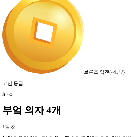
브론즈 엽전
(
441
닢)
코인 등급
$
160
부엌 의자 4개
1달 전