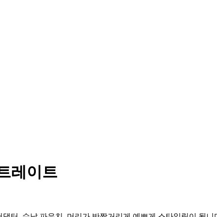
어스트레이트
 유닛, 어댑터, 수납 파우치. 머리가 반짝거리게 예쁘게 스타일링이 됩