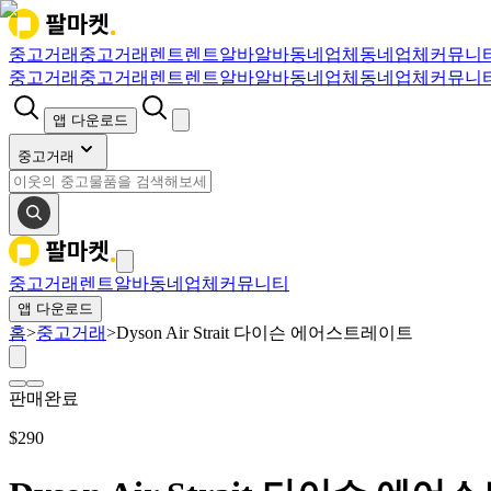
중고거래
중고거래
렌트
렌트
알바
알바
동네업체
동네업체
커뮤니
중고거래
중고거래
렌트
렌트
알바
알바
동네업체
동네업체
커뮤니
앱 다운로드
중고거래
중고거래
렌트
알바
동네업체
커뮤니티
앱 다운로드
홈
>
중고거래
>
Dyson Air Strait 다이슨 에어스트레이트
판매완료
$
290