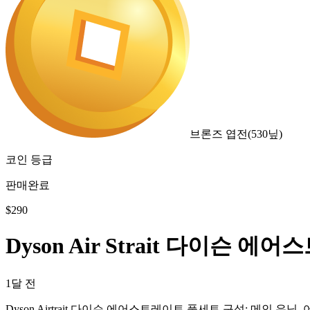
브론즈 엽전
(
530
닢)
코인 등급
판매완료
$
290
Dyson Air Strait 다이슨 에
1달 전
Dyson Airtrait 다이슨 에어스트레이트 풀세트 구성: 메인