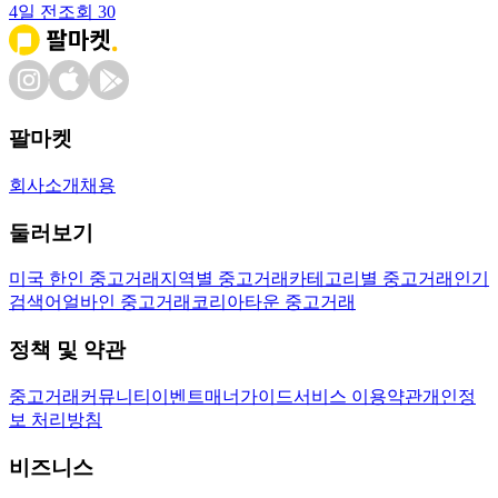
4일 전
조회
30
팔마켓
회사소개
채용
둘러보기
미국 한인 중고거래
지역별 중고거래
카테고리별 중고거래
인기
검색어
얼바인 중고거래
코리아타운 중고거래
정책 및 약관
중고거래
커뮤니티
이벤트
매너가이드
서비스 이용약관
개인정
보 처리방침
비즈니스