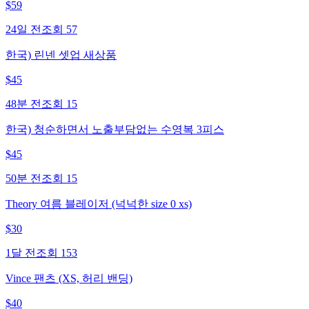
$
59
24일 전
조회
57
한국) 린넨 셋업 새상품
$
45
48분 전
조회
15
한국) 청순하면서 노출부담없는 수영복 3피스
$
45
50분 전
조회
15
Theory 여름 블레이저 (넉넉한 size 0 xs)
$
30
1달 전
조회
153
Vince 팬츠 (XS, 허리 밴딩)
$
40