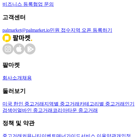
비즈니스 등록
협업 문의
고객센터
palmarket@palmarket.io
민원 접수
지역 오픈 등록하기
팔마켓
회사소개
채용
둘러보기
미국 한인 중고거래
지역별 중고거래
카테고리별 중고거래
인기
검색어
얼바인 중고거래
코리아타운 중고거래
정책 및 약관
중고거래
커뮤니티
이벤트
매너가이드
서비스 이용약관
개인정