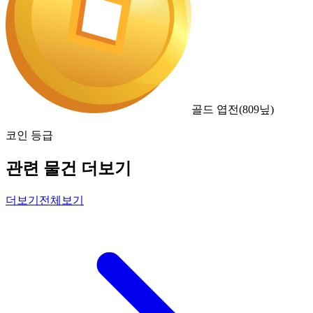
골드 엽전
(
809
닢)
코인 등급
관련 물건 더보기
더보기
전체보기