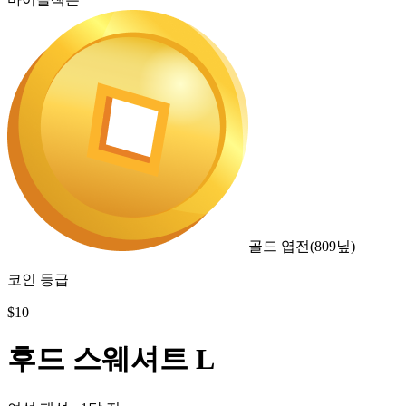
골드 엽전
(
809
닢)
코인 등급
$
10
후드 스웨셔트 L