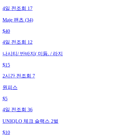
4일 전
조회
17
Maje 팬츠 (34)
$
40
4일 전
조회
12
나시티/ 반바지( 미듐. / 라지
$
15
2시간 전
조회
7
원피스
$
5
4일 전
조회
36
UNIQLO 체크 슬랙스 2벌
$
10