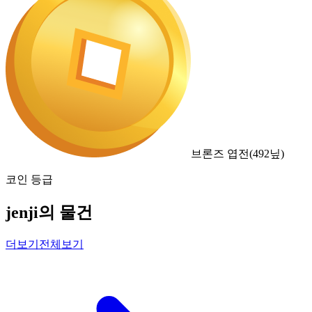
브론즈 엽전
(
492
닢)
코인 등급
jenji의 물건
더보기
전체보기