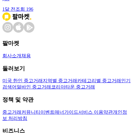
1달 전
조회
196
팔마켓
회사소개
채용
둘러보기
미국 한인 중고거래
지역별 중고거래
카테고리별 중고거래
인기
검색어
얼바인 중고거래
코리아타운 중고거래
정책 및 약관
중고거래
커뮤니티
이벤트
매너가이드
서비스 이용약관
개인정
보 처리방침
비즈니스