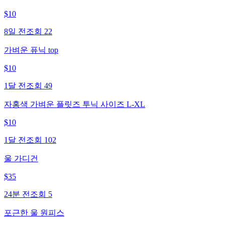
$
10
8일 전
조회
22
가벼운 퓨닉 top
$
10
1달 전
조회
49
자홍색 가벼운 플릿즈 투닉 사이즈 L-XL
$
10
1달 전
조회
102
울 가디건
$
35
24분 전
조회
5
포근한 울 원피스