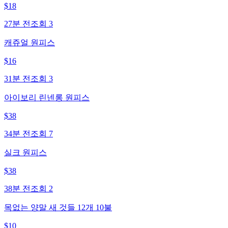
$
18
27분 전
조회
3
캐쥬얼 원피스
$
16
31분 전
조회
3
아이보리 린넨롱 원피스
$
38
34분 전
조회
7
실크 원피스
$
38
38분 전
조회
2
목없는 양말 새 것들 12개 10불
$
10