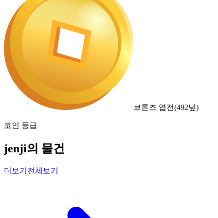
브론즈 엽전
(
492
닢)
코인 등급
jenji의 물건
더보기
전체보기