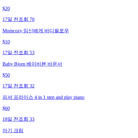
$
20
17일 전
조회
70
Momcozy 임신배게 바디필로우
$
10
17일 전
조회
53
Baby Bjorn 베이비뵨 바운서
$
50
17일 전
조회
32
피셔 프라이스 4 in 1 step and play piano
$
60
18일 전
조회
33
아기 크립