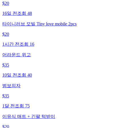
$
20
16일 전
조회
48
타이니러브 모빌 Tiny love mobile 2pcs
$
20
1시간 전
조회
16
어라운드 위고
$
35
10일 전
조회
40
범보의자
$
35
1달 전
조회
75
이유식 매트 + 긴팔 턱받이
$
20