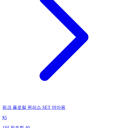
핑크 플로럴 원피스 SET 여아용
$
5
1달 전
조회
40