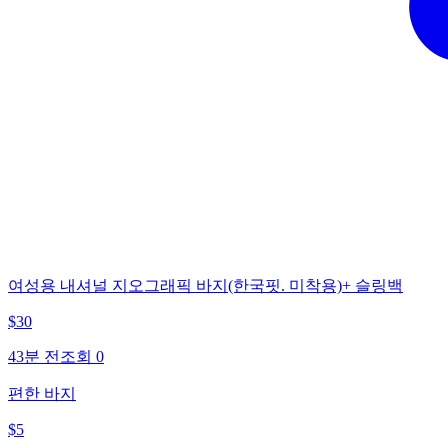
여성용 내셔널 지오그래픽 바지(한국핏. 미착용)+ 슬링백
$
30
43분 전
조회
0
편한 바지
$
5