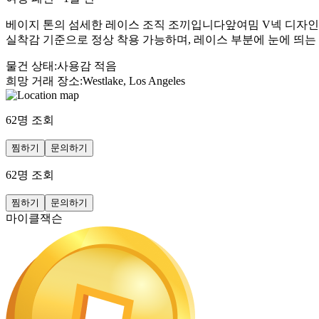
베이지 톤의 섬세한 레이스 조직 조끼입니다앞여밈 V넥 디자인으로 
실착감 기준으로 정상 착용 가능하며, 레이스 부분에 눈에 띄는
물건 상태
:
사용감 적음
희망 거래 장소
:
Westlake, Los Angeles
62
명 조회
찜하기
문의하기
62
명 조회
찜하기
문의하기
마이클잭슨