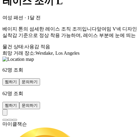
레이스 조끼 L
여성 패션
·
1달 전
베이지 톤의 섬세한 레이스 조직 조끼입니다앞여밈 V넥 디자인으로 
실착감 기준으로 정상 착용 가능하며, 레이스 부분에 눈에 띄는
물건 상태
:
사용감 적음
희망 거래 장소
:
Westlake, Los Angeles
62
명 조회
찜하기
문의하기
62
명 조회
찜하기
문의하기
마이클잭슨