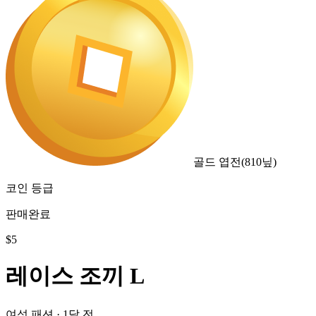
골드 엽전
(
810
닢)
코인 등급
판매완료
$
5
레이스 조끼 L
여성 패션
·
1달 전