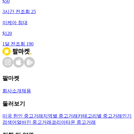
$
50
3시간 전
조회
25
이케아 침대
$
120
1달 전
조회
190
팔마켓
회사소개
채용
둘러보기
미국 한인 중고거래
지역별 중고거래
카테고리별 중고거래
인기
검색어
얼바인 중고거래
코리아타운 중고거래