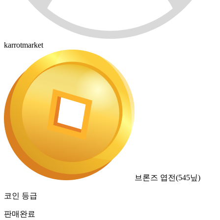
karrotmarket
브론즈 엽전
(
545
닢)
코인 등급
판매완료