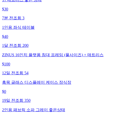
$
30
7분 전
조회
3
1인용 좌식 테이블
$
40
1달 전
조회
200
ZINUS 16인치 플랫폼 침대 프레임 (풀사이즈) + 매트리스
$
100
12일 전
조회
54
흑목 글래스 디스플레이 케이스 장식장
$
0
19일 전
조회
350
2인용 패브릭 소파 그레이 좋은상태