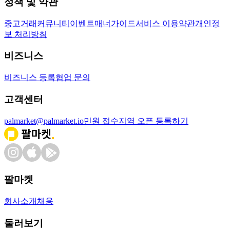
정책 및 약관
중고거래
커뮤니티
이벤트
매너가이드
서비스 이용약관
개인정
보 처리방침
비즈니스
비즈니스 등록
협업 문의
고객센터
palmarket@palmarket.io
민원 접수
지역 오픈 등록하기
팔마켓
회사소개
채용
둘러보기