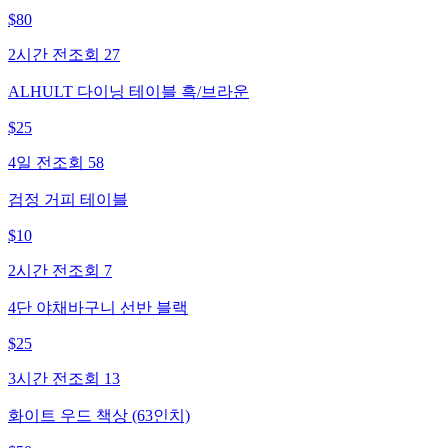
$
80
2시간 전
조회
27
ALHULT 다이닝 테이블 흑/브라운
$
25
4일 전
조회
58
검정 거피 테이블
$
10
2시간 전
조회
7
4단 야채바구니 선반 블랙
$
25
3시간 전
조회
13
화이트 우드 책상 (63인치)