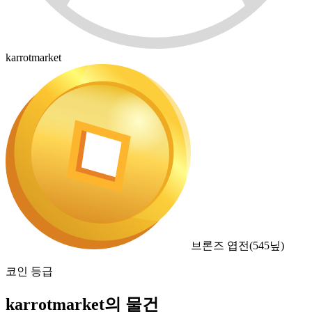
karrotmarket
브론즈 엽전
(
545
닢)
코인 등급
karrotmarket의 물건