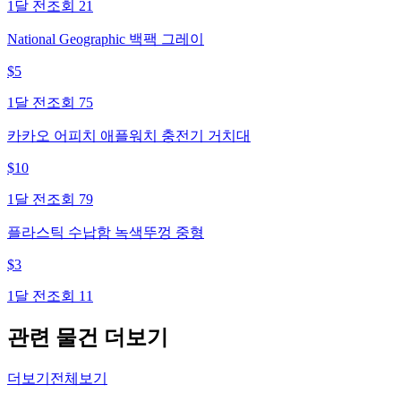
1달 전
조회
21
National Geographic 백팩 그레이
$
5
1달 전
조회
75
카카오 어피치 애플워치 충전기 거치대
$
10
1달 전
조회
79
플라스틱 수납함 녹색뚜껑 중형
$
3
1달 전
조회
11
관련 물건 더보기
더보기
전체보기