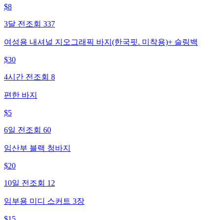
$
8
3달 전
조회
337
여성용 내셔널 지오그래픽 바지(한국핏. 미착용)+ 슬링백
$
30
4시간 전
조회
8
편한 바지
$
5
6일 전
조회
60
임산부 블랙 청바지
$
20
10일 전
조회
12
임부용 미디 스커트 3장
$
15