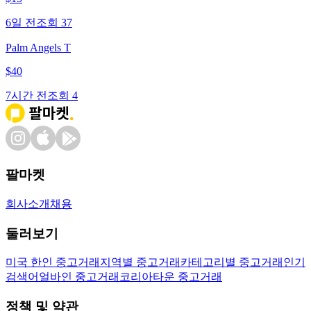
6일 전
조회
37
Palm Angels T
$
40
7시간 전
조회
4
팔마켓
회사소개
채용
둘러보기
미국 한인 중고거래
지역별 중고거래
카테고리별 중고거래
인기
검색어
얼바인 중고거래
코리아타운 중고거래
정책 및 약관