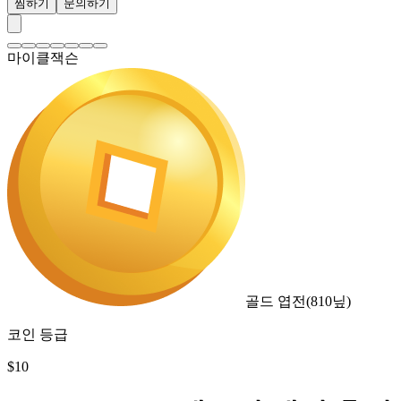
찜하기
문의하기
마이클잭슨
골드 엽전
(
810
닢)
코인 등급
$
10