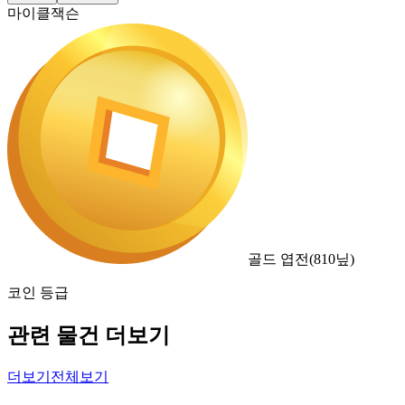
마이클잭슨
골드 엽전
(
810
닢)
코인 등급
관련 물건 더보기
더보기
전체보기