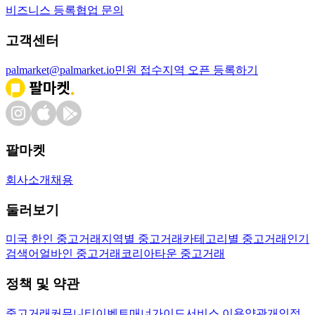
비즈니스 등록
협업 문의
고객센터
palmarket@palmarket.io
민원 접수
지역 오픈 등록하기
팔마켓
회사소개
채용
둘러보기
미국 한인 중고거래
지역별 중고거래
카테고리별 중고거래
인기
검색어
얼바인 중고거래
코리아타운 중고거래
정책 및 약관
중고거래
커뮤니티
이벤트
매너가이드
서비스 이용약관
개인정