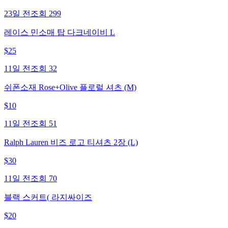
23일 전
조회
299
레이스 민소매 탑 다크네이비 L
$
25
11일 전
조회
32
쉬폰소재 Rose+Olive 플로럴 셔츠 (M)
$
10
11일 전
조회
51
Ralph Lauren 비즈 로고 티셔츠 2장 (L)
$
30
11일 전
조회
70
블랙 스커트( 라지싸이즈
$
20