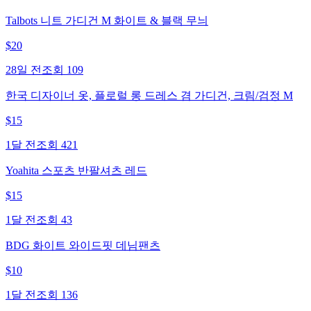
Talbots 니트 가디건 M 화이트 & 블랙 무늬
$
20
28일 전
조회
109
한국 디자이너 옷, 플로럴 롱 드레스 겸 가디건, 크림/검정 M
$
15
1달 전
조회
421
Yoahita 스포츠 반팔셔츠 레드
$
15
1달 전
조회
43
BDG 화이트 와이드핏 데님팬츠
$
10
1달 전
조회
136