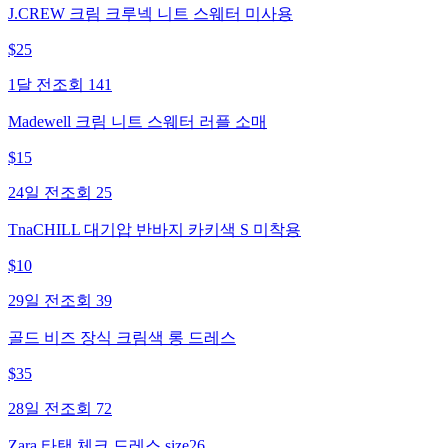
J.CREW 크림 크루넥 니트 스웨터 미사용
$
25
1달 전
조회
141
Madewell 크림 니트 스웨터 러플 소매
$
15
24일 전
조회
25
TnaCHILL 대기압 반바지 카키색 S 미착용
$
10
29일 전
조회
39
골드 비즈 장식 크림색 롱 드레스
$
35
28일 전
조회
72
Zara 타탠 체크 드레스 size26