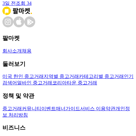
3일 전
조회
34
팔마켓
회사소개
채용
둘러보기
미국 한인 중고거래
지역별 중고거래
카테고리별 중고거래
인기
검색어
얼바인 중고거래
코리아타운 중고거래
정책 및 약관
중고거래
커뮤니티
이벤트
매너가이드
서비스 이용약관
개인정
보 처리방침
비즈니스