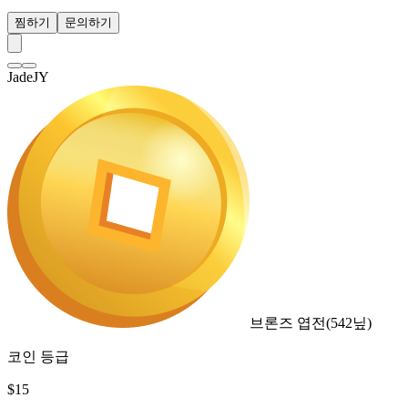
찜하기
문의하기
JadeJY
브론즈 엽전
(
542
닢)
코인 등급
$
15