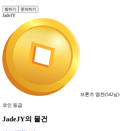
찜하기
문의하기
JadeJY
브론즈 엽전
(
542
닢)
코인 등급
JadeJY의 물건