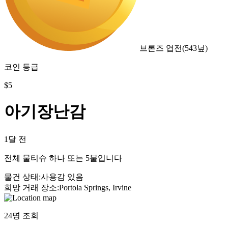
브론즈 엽전
(
543
닢)
코인 등급
$
5
아기장난감
1달 전
전체 물티슈 하나 또는 5불입니다
물건 상태
:
사용감 있음
희망 거래 장소
:
Portola Springs, Irvine
24
명 조회